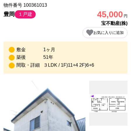
物件番号 100361013
45,000
豊岡
１戸建
円
宝不動産(株)
お気に入りに追加
敷金
1ヶ月
築後
51年
間取・詳細
３LDK / 1F)11+4 2F)6+6