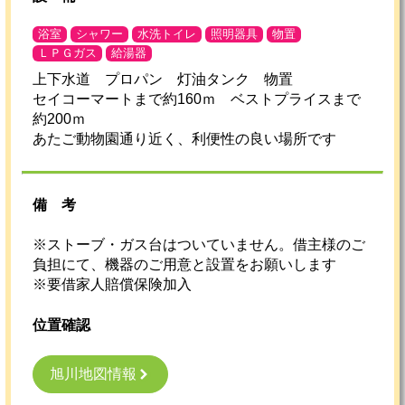
浴室
シャワー
水洗トイレ
照明器具
物置
ＬＰＧガス
給湯器
上下水道 プロパン 灯油タンク 物置
セイコーマートまで約160ｍ ベストプライスまで
約200ｍ
あたご動物園通り近く、利便性の良い場所です
備考
※ストーブ・ガス台はついていません。借主様のご
負担にて、機器のご用意と設置をお願いします
※要借家人賠償保険加入
位置確認
旭川地図情報