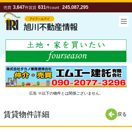
3,647
631
245,087,295
売買
件
賃貸
件
count
広告 ※以下の物件とは関係ございません。
お気に入り
売買
賃貸
賃貸物件詳細
戻る