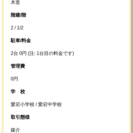
木造
階建/階
2 / 1/2
駐車/料金
2台 0円 (注: 1台目の料金です)
管理費
0円
学校
愛宕小学校 / 愛宕中学校
取引態様
媒介