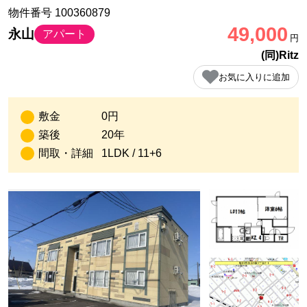
物件番号 100360879
49,000
永山
アパート
円
(同)Ritz
お気に入りに追加
敷金
0円
築後
20年
間取・詳細
1LDK / 11+6