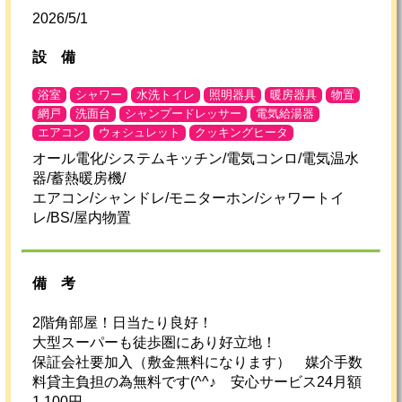
2026/5/1
設
備
浴室
シャワー
水洗トイレ
照明器具
暖房器具
物置
網戸
洗面台
シャンプードレッサー
電気給湯器
エアコン
ウォシュレット
クッキングヒータ
オール電化/システムキッチン/電気コンロ/電気温水
器/蓄熱暖房機/
エアコン/シャンドレ/モニターホン/シャワートイ
レ/BS/屋内物置
備考
2階角部屋！日当たり良好！
大型スーパーも徒歩圏にあり好立地！
保証会社要加入（敷金無料になります） 媒介手数
料貸主負担の為無料です(^^♪ 安心サービス24月額
1,100円