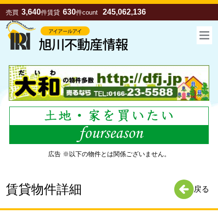
3,640
630
245,062,136
売買
件
賃貸
件
count
広告 ※以下の物件とは関係ございません。
お気に入り
売買
賃貸
賃貸物件詳細
戻る