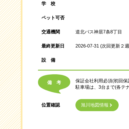
学校
ペット可否
交通機関
道北バス神居7条8丁目
最終更新日
2026-07-31
(次回更新２週
設
備
保証会社利用必須(初回保
備考
駐車場は、3台まで(各テナ
旭川地図情報
位置確認