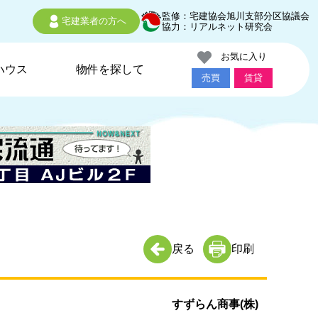
監修：宅建協会旭川支部分区協議会
宅建業者の方へ
協力：リアルネット研究会
お気に入り
ハウス
物件を探して
売買
賃貸
戻る
印刷
すずらん商事(株)