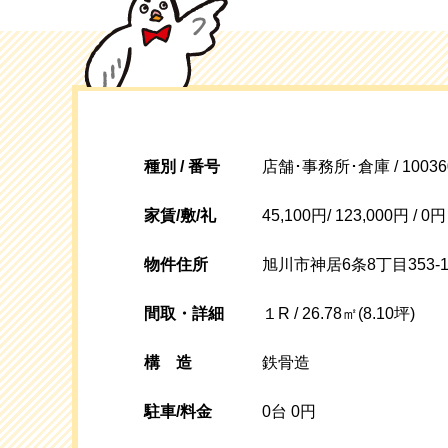
種別 / 番号
店舗･事務所･倉庫 / 10036
家賃/敷/礼
45,100円/ 123,000円 / 0円
物件住所
旭川市神居6条8丁目353-1
間取・詳細
１R / 26.78㎡(8.10坪)
構
造
鉄骨造
駐車/料金
0台 0円