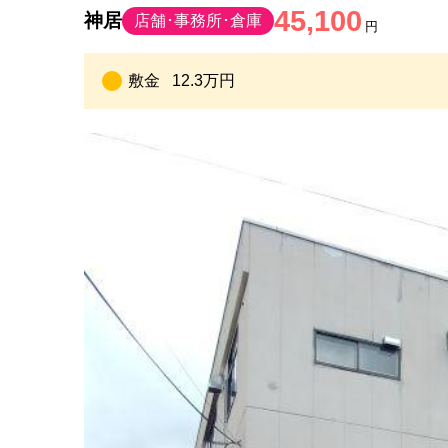
45,100
神居
店舗･事務所･倉庫
円
敷金
12.3万円