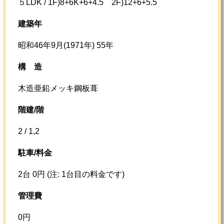
５LDK / 1F)8+6K+6+4.5 2F)12+6+5.5
建築年
昭和46年9月(1971年) 55年
構
造
木造亜鉛メッキ鋼板葺
階建/階
2 / 1,2
駐車/料金
2台 0円 (注: 1台目の料金です)
管理費
0円