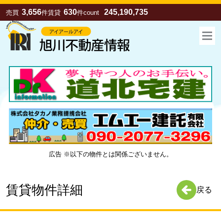
3,656
630
245,190,735
売買
件
賃貸
件
count
広告 ※以下の物件とは関係ございません。
お気に入り
売買
賃貸
賃貸物件詳細
戻る