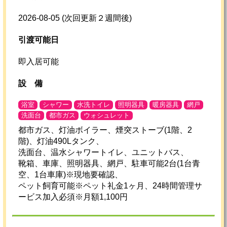
2026-08-05
(次回更新２週間後)
引渡可能日
即入居可能
設
備
浴室
シャワー
水洗トイレ
照明器具
暖房器具
網戸
洗面台
都市ガス
ウォシュレット
都市ガス、灯油ボイラー、煙突ストーブ(1階、2
階)、灯油490Lタンク、
洗面台、温水シャワートイレ、ユニットバス、
靴箱、車庫、照明器具、網戸、駐車可能2台(1台青
空、1台車庫)※現地要確認、
ペット飼育可能※ペット礼金1ヶ月、24時間管理サ
ービス加入必須※月額1,100円