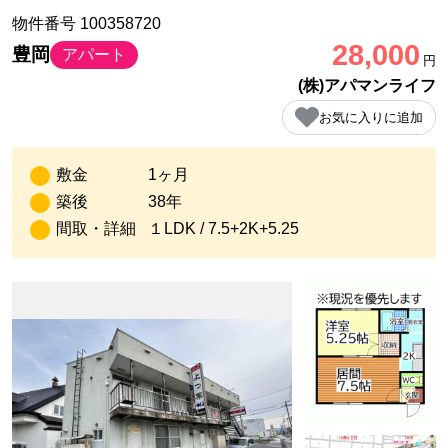
物件番号 100358720
28,000
豊岡
アパート
円
(株)アパマンライフ
お気に入りに追加
敷金
1ヶ月
築後
38年
間取・詳細
１LDK / 7.5+2K+5.25