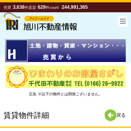
3,638
629
244,991,365
売買
件
賃貸
件
count
広告 ※以下の物件とは関係ございません。
お気に入り
売買
賃貸
賃貸物件詳細
戻る