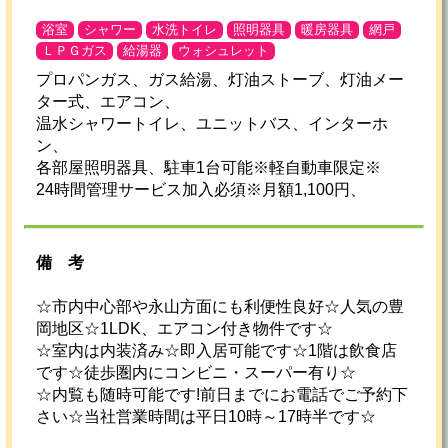
浴室
シャワー
水洗トイレ
照明器具
暖房器具
網戸
ＬＰＧガス
給湯器
ウォシュレット
プロパンガス、ガス給湯、灯油ストーブ、灯油メー
ター式、エアコン、
温水シャワートイレ、ユニットバス、インターホ
ン、
各部屋照明器具、駐車1台可能※軽自動車限定※
24時間管理サービス加入必須※月額1,100円、
備考
☆市内中心部や永山方面にも利便性良好☆人気の豊
岡地区☆1LDK、エアコン付き物件です☆
☆室内は内装済み☆即入居可能です☆1階は飲食店
です☆徒歩圏内にコンビニ・スーパー有り☆
☆内覧も随時可能です!前日までにお電話でご予約下
さい☆当社営業時間は平日10時～17時半です☆