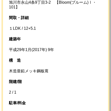
旭川市永山4条9丁目3-2 【Bloom(ブルーム)Ⅰ・
101】
間取・詳細
１LDK / 12+5.1
建築年
平成29年1月(2017年) 9年
構
造
木造亜鉛メッキ鋼板葺
階建/階
2 / 1
駐車/料金