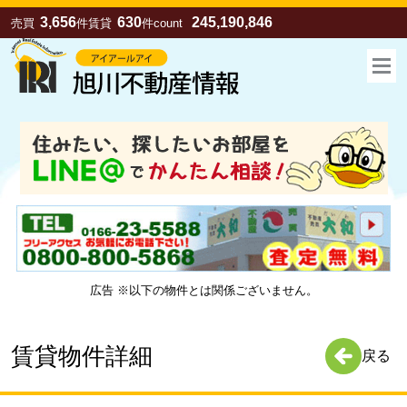
3,656
630
245,190,846
売買
件
賃貸
件
count
広告 ※以下の物件とは関係ございません。
お気に入り
売買
賃貸
賃貸物件詳細
戻る