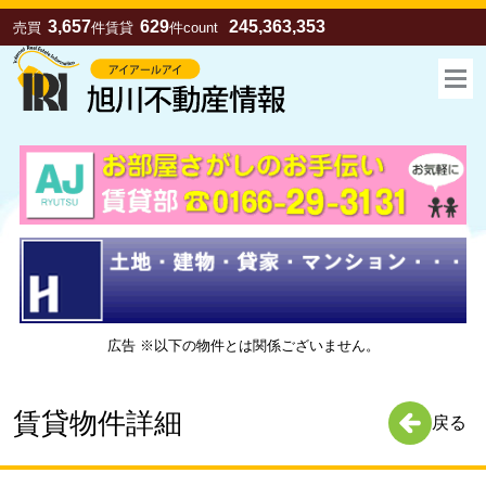
3,657
629
245,363,353
売買
件
賃貸
件
count
広告 ※以下の物件とは関係ございません。
お気に入り
売買
賃貸
賃貸物件詳細
戻る