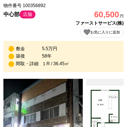
物件番号 100356892
60,500
中心部
店舗
円
ファーストサービス(株)
お気に入りに追加
敷金
5.5万円
築後
58年
間取・詳細
１R / 36.45㎡