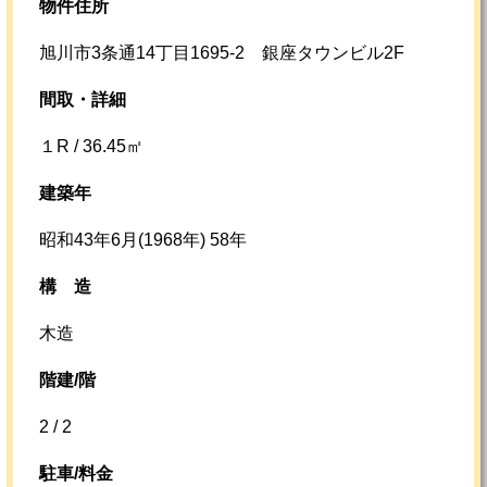
物件住所
旭川市3条通14丁目1695-2 銀座タウンビル2F
間取・詳細
１R / 36.45㎡
建築年
昭和43年6月(1968年) 58年
構
造
木造
階建/階
2 / 2
駐車/料金