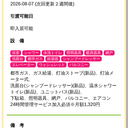
2026-08-07
(次回更新２週間後)
引渡可能日
即入居可能
設
備
浴室
シャワー
水洗トイレ
照明器具
暖房器具
網戸
洗面台
都市ガス
給湯器
シャンプードレッサー
エレベーター
ウォシュレット
バルコニー
都市ガス、ガス給湯、灯油ストーブ(新品)、灯油メ
ーター式、
洗面台(シャンプードレッサー)(新品)、温水シャワー
トイレ(新品)、ユニットバス(新品)、
下駄箱、照明器具、網戸、バルコニー、エアコン
24時間管理サービス加入必須※月額1,320円
備考