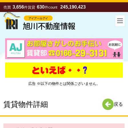
3,656
630
245,190,423
売買
件
賃貸
件
count
広告 ※以下の物件とは関係ございません。
お気に入り
売買
賃貸
賃貸物件詳細
戻る