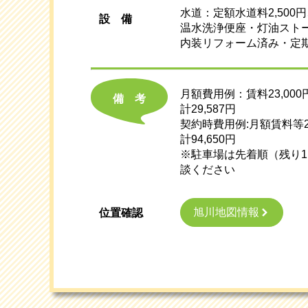
水道：定額水道料2,50
設
備
温水洗浄便座・灯油スト
内装リフォーム済み・定
月額費用例：賃料23,000
備考
計29,587円
契約時費用例:月額賃料等29
計94,650円
※駐車場は先着順（残り1
談ください
旭川地図情報
位置確認