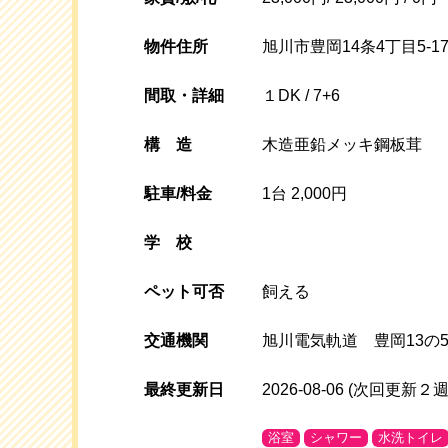
物件住所
旭川市豊岡14条4丁目5-1
間取・詳細
１DK / 7+6
構
造
木造亜鉛メッキ鋼板茸
駐車/料金
1台 2,000円
学校
ペット可否
飼える
交通機関
旭川電気軌道 豊岡13の
最終更新日
2026-08-06
(次回更新２週
浴室
シャワー
水洗トイレ