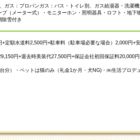
0円、ガス：プロパンガス：バス・トイレ別、ガス給湯器・洗濯
ーブ（メーター式）・モニターホン・照明器具・ロフト・地下
期除雪付き
円+定額水道料2,500円+駐車料（駐車場必要な場合）2,000円+
,150円+退去時美装代27,500円+保証会社初回保証料20,000
台分）・ペットは猫のみ（礼金1か月・犬NG)・㈱生活プロデ