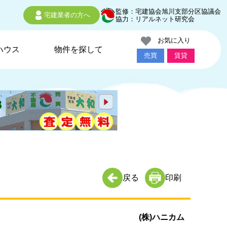
監修：宅建協会旭川支部分区協議会
宅建業者の方へ
協力：リアルネット研究会
お気に入り
ハウス
物件を探して
売買
賃貸
戻る
印刷
(株)ハニカム