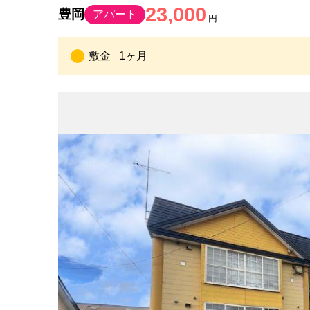
23,000
豊岡
アパート
円
敷金
1ヶ月