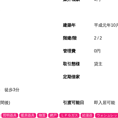
7
建築年
平成元年10月(
階建/階
2 / 2
管理費
0円
取引態様
貸主
定期借家
5 徒歩3分
間後)
引渡可能日
即入居可能
照明器具
暖房器具
物置
網戸
ＬＰＧガス
給湯器
ウォシュレッ