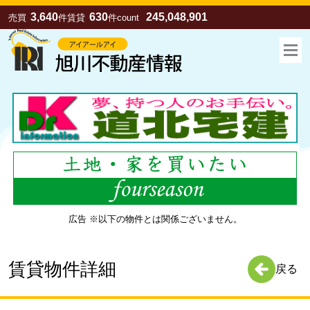
3,640
630
245,048,901
売買
件
賃貸
件
count
広告 ※以下の物件とは関係ございません。
お気に入り
売買
賃貸
賃貸物件詳細
戻る