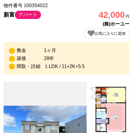
物件番号 100354022
42,000
新富
アパート
円
(株)ホーユー
お気に入りに追加
敷金
1ヶ月
築後
28年
間取・詳細
１LDK / 11+2K+5.5