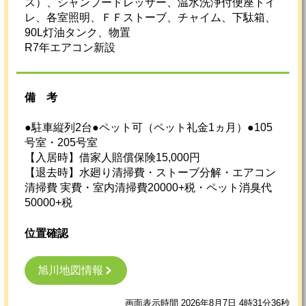
ス）、シャンプードレッサー、温水洗浄付便座トイ
レ、各室照明、ＦＦストーブ、チャイム、下駄箱、
90L灯油タンク、物置
R7年エアコン新設
備考
●駐車縦列2台●ペット可（ペット礼金1ヵ月）●105
号室・205号室
【入居時】借家人賠償保険15,000円
【退去時】水廻り清掃費・ストーブ分解・エアコン
清掃費 実費・室内清掃費20000+税・ペット消臭代
50000+税
位置確認
旭川地図情報
画面表示時間 2026年8月7日 4時31分36秒