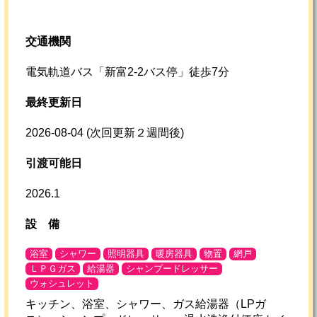
交通機関
電気軌道バス「新富2-2バス停」徒歩7分
最終更新日
2026-08-04
(次回更新２週間後)
引渡可能日
2026.1
設
備
浴室
シャワー
照明器具
暖房器具
物置
網戸
ＬＰＧガス
給湯器
シャンプードレッサー
ウォシュレット
キッチン、浴室、シャワー、ガス給湯器（LPガ