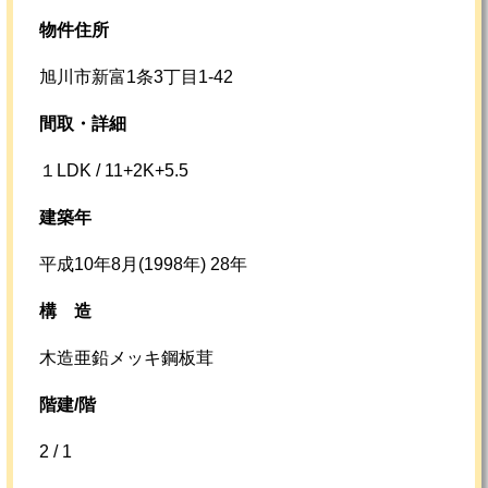
物件住所
旭川市新富1条3丁目1-42
間取・詳細
１LDK / 11+2K+5.5
建築年
平成10年8月(1998年) 28年
構
造
木造亜鉛メッキ鋼板茸
階建/階
2 / 1