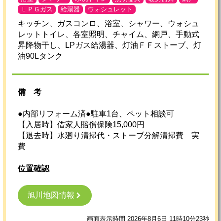
ＬＰＧガス
給湯器
ウォシュレット
キッチン、ガスコンロ、浴室、シャワー、ウォシュ
レットトイレ、各室照明、チャイム、網戸、手動式
昇降物干し、LPガス給湯器、灯油ＦＦストーブ、灯
油90Lタンク
備考
●内部リフォーム済●駐車1台、ペット相談可
【入居時】借家人賠償保険15,000円
【退去時】水廻り清掃代・ストーブ分解清掃費 実
費
位置確認
旭川地図情報
画面表示時間 2026年8月6日 11時10分23秒