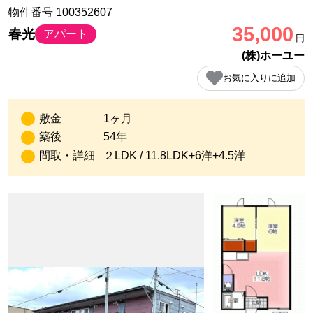
物件番号 100352607
35,000
春光
アパート
円
(株)ホーユー
お気に入りに追加
敷金
1ヶ月
築後
54年
間取・詳細
２LDK / 11.8LDK+6洋+4.5洋