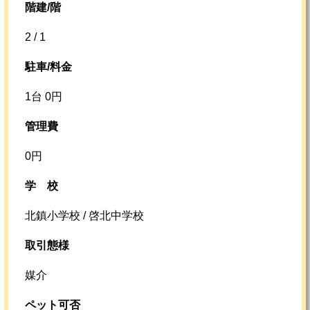
階建/階
2 / 1
駐車/料金
1台 0円
管理費
0円
学校
北鎮小学校 / 啓北中学校
取引態様
媒介
ペット可否