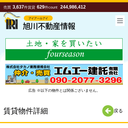
3,637
629
244,986,412
売買
件
賃貸
件
count
広告 ※以下の物件とは関係ございません。
お気に入り
売買
賃貸
賃貸物件詳細
戻る