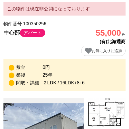
この物件は現在非公開になっております
物件番号 100350256
55,000
中心部
アパート
円
(有)北海通商
お気に入りに追加
敷金
0円
築後
25年
間取・詳細
２LDK / 16LDK+8+6