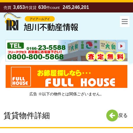
3,653
630
245,246,201
売買
件
賃貸
件
count
広告 ※以下の物件とは関係ございません。
お気に入り
売買
賃貸
賃貸物件詳細
戻る