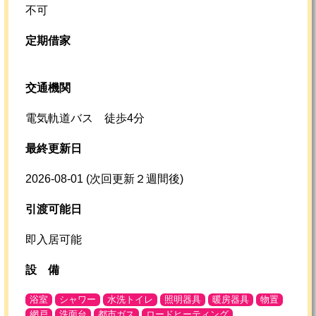
不可
定期借家
交通機関
電気軌道バス 徒歩4分
最終更新日
2026-08-01
(次回更新２週間後)
引渡可能日
即入居可能
設
備
浴室
シャワー
水洗トイレ
照明器具
暖房器具
物置
網戸
洗面台
都市ガス
ロードヒーティング