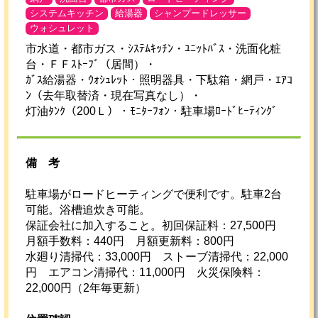
システムキッチン
給湯器
シャンプードレッサー
ウォシュレット
市水道・都市ガス・ｼｽﾃﾑｷｯﾁﾝ・ﾕﾆｯﾄﾊﾞｽ・洗面化粧
台・ＦＦｽﾄｰﾌﾞ（居間）・
ｶﾞｽ給湯器・ｳｫｼｭﾚｯﾄ・照明器具・下駄箱・網戸・ｴｱｺ
ﾝ（去年取替済・現在写真なし）・
灯油ﾀﾝｸ（200Ｌ）・ﾓﾆﾀｰﾌｫﾝ・駐車場ﾛｰﾄﾞﾋｰﾃｨﾝｸﾞ
備考
駐車場がロードヒーティングで便利です。駐車2台
可能。浴槽追炊き可能。
保証会社に加入すること。初回保証料：27,500円
月額手数料：440円 月額更新料：800円
水廻り清掃代：33,000円 ストーブ清掃代：22,000
円 エアコン清掃代：11,000円 火災保険料：
22,000円（2年毎更新）