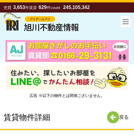
3,653
629
245,105,342
売買
件
賃貸
件
count
広告 ※以下の物件とは関係ございません。
お気に入り
売買
賃貸
賃貸物件詳細
戻る