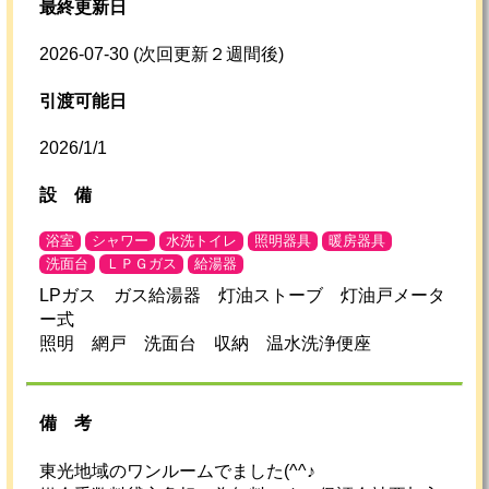
最終更新日
2026-07-30
(次回更新２週間後)
引渡可能日
2026/1/1
設
備
浴室
シャワー
水洗トイレ
照明器具
暖房器具
洗面台
ＬＰＧガス
給湯器
LPガス ガス給湯器 灯油ストーブ 灯油戸メータ
ー式
照明 網戸 洗面台 収納 温水洗浄便座
備考
東光地域のワンルームでました(^^♪