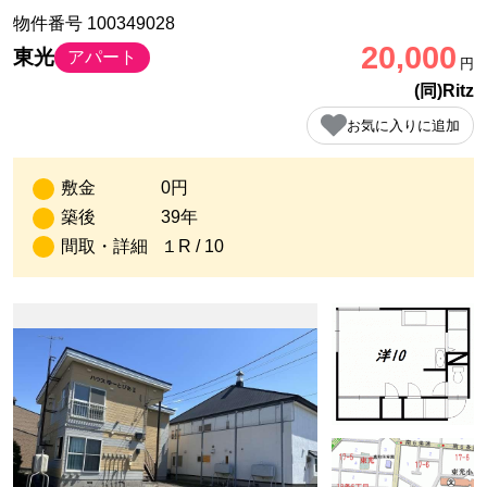
物件番号 100349028
20,000
東光
アパート
円
(同)Ritz
お気に入りに追加
敷金
0円
築後
39年
間取・詳細
１R / 10