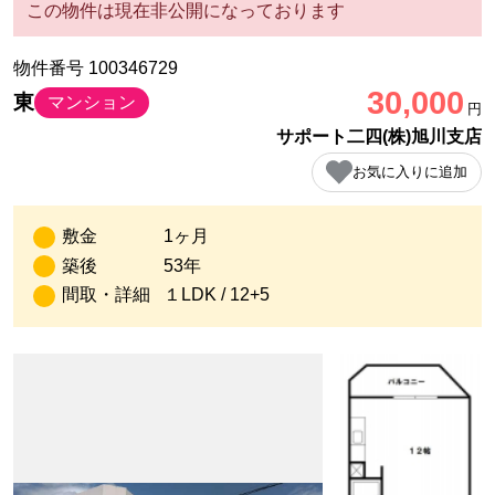
この物件は現在非公開になっております
物件番号 100346729
30,000
東
マンション
円
サポート二四(株)旭川支店
お気に入りに追加
敷金
1ヶ月
築後
53年
間取・詳細
１LDK / 12+5