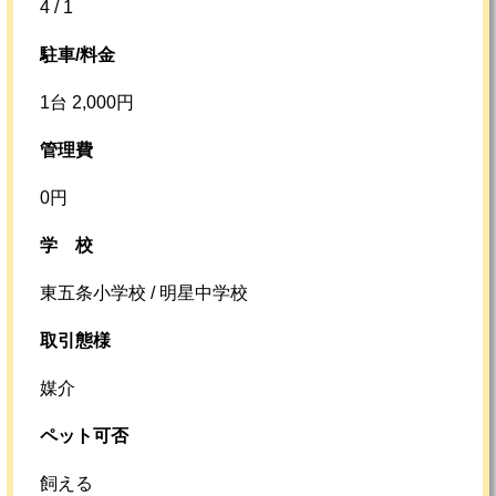
4 / 1
駐車/料金
1台 2,000円
管理費
0円
学校
東五条小学校 / 明星中学校
取引態様
媒介
ペット可否
飼える