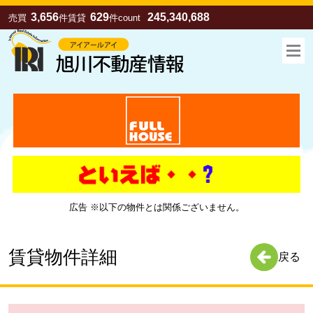
3,656
629
245,340,688
売買
件
賃貸
件
count
広告 ※以下の物件とは関係ございません。
お気に入り
売買
賃貸
賃貸物件詳細
戻る