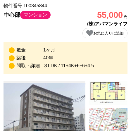
物件番号 100345844
55,000
中心部
マンション
円
(株)アパマンライフ
お気に入りに追加
敷金
1ヶ月
築後
40年
間取・詳細
３LDK / 11+4K+6+6+4.5