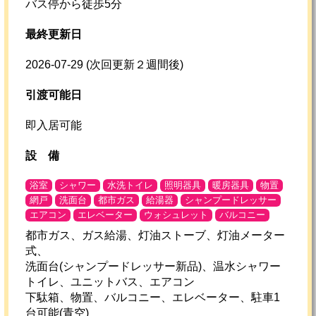
バス停から徒歩5分
最終更新日
2026-07-29
(次回更新２週間後)
引渡可能日
即入居可能
設
備
浴室
シャワー
水洗トイレ
照明器具
暖房器具
物置
網戸
洗面台
都市ガス
給湯器
シャンプードレッサー
エアコン
エレベーター
ウォシュレット
バルコニー
都市ガス、ガス給湯、灯油ストーブ、灯油メーター
式、
洗面台(シャンプードレッサー新品)、温水シャワー
トイレ、ユニットバス、エアコン
下駄箱、物置、バルコニー、エレベーター、駐車1
台可能(青空)