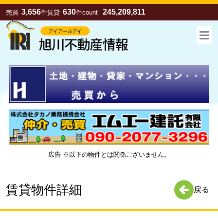
3,656
630
245,209,811
売買
件
賃貸
件
count
広告 ※以下の物件とは関係ございません。
お気に入り
売買
賃貸
賃貸物件詳細
戻る