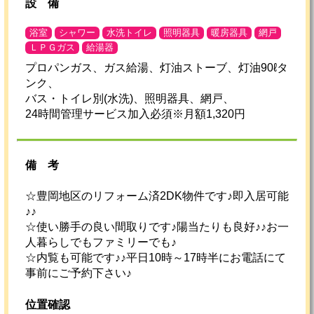
設
備
浴室
シャワー
水洗トイレ
照明器具
暖房器具
網戸
ＬＰＧガス
給湯器
プロパンガス、ガス給湯、灯油ストーブ、灯油90ℓタ
ンク、
バス・トイレ別(水洗)、照明器具、網戸、
24時間管理サービス加入必須※月額1,320円
備考
☆豊岡地区のリフォーム済2DK物件です♪即入居可能
♪♪
☆使い勝手の良い間取りです♪陽当たりも良好♪♪お一
人暮らしでもファミリーでも♪
☆内覧も可能です♪♪平日10時～17時半にお電話にて
事前にご予約下さい♪
位置確認