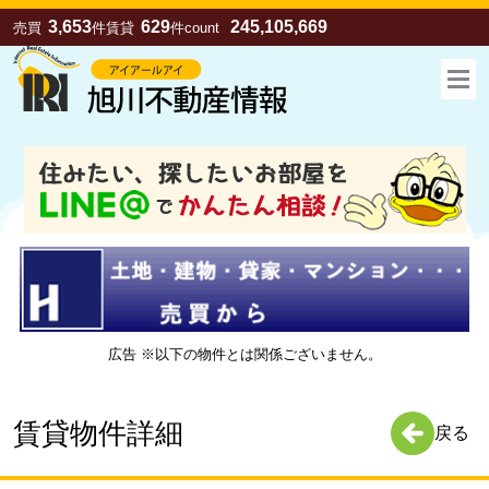
3,653
629
245,105,669
売買
件
賃貸
件
count
広告 ※以下の物件とは関係ございません。
お気に入り
売買
賃貸
賃貸物件詳細
戻る