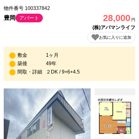
物件番号 100337842
28,000
豊岡
アパート
円
(株)アパマンライフ
お気に入りに追加
敷金
1ヶ月
築後
49年
間取・詳細
２DK / 9+6+4.5