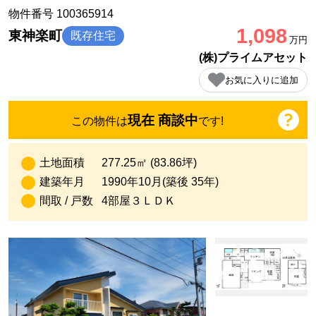
物件番号 100365914
1,098
東神楽町
既存住宅
万円
(株)プライムアセット
お気に入りに追加
現在 商談中
この物件は
です!
土地面積
277.25㎡ (83.86坪)
建築年月
1990年10月(築後 35年)
間取 / 戸数
4部屋３ＬＤＫ