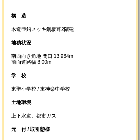
構造
木造亜鉛メッキ鋼板葺2階建
地積状況
南西向き角地 間口 13.964m
前面道路幅 8.00m
学校
東聖小学校 / 東神楽中学校
土地環境
上下水道、都市ガス
元
付 /
取引態様