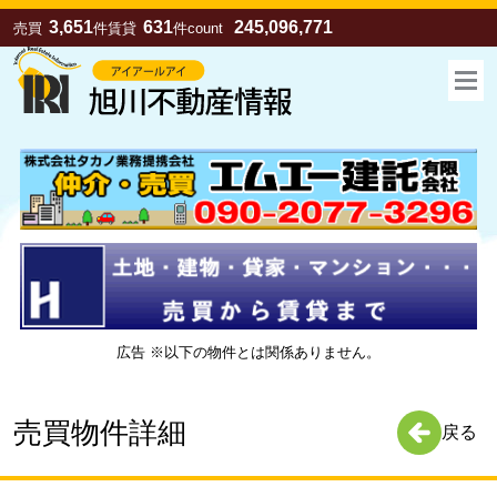
3,651
631
245,096,771
売買
件
賃貸
件
count
広告 ※以下の物件とは関係ありません。
お気に入り
売買
賃貸
売買物件詳細
戻る