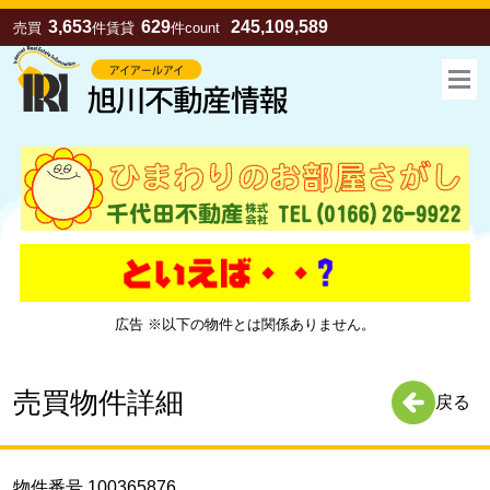
3,653
629
245,109,589
売買
件
賃貸
件
count
広告 ※以下の物件とは関係ありません。
お気に入り
売買
賃貸
売買物件詳細
戻る
物件番号 100365876