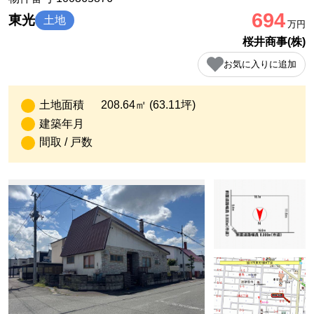
694
東光
土地
万円
桜井商事(株)
お気に入りに追加
土地面積
208.64㎡ (63.11坪)
建築年月
間取 / 戸数