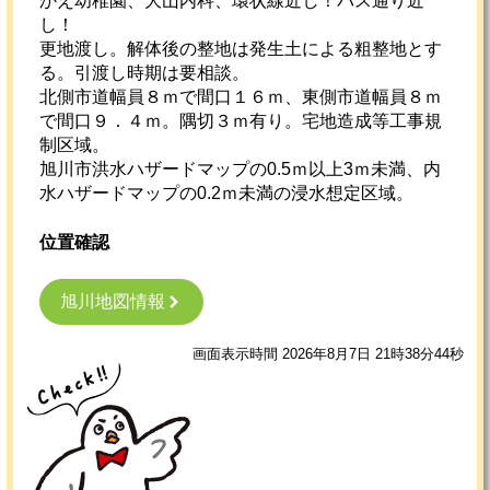
かえ幼稚園、大山内科、環状線近し！バス通り近
し！
更地渡し。解体後の整地は発生土による粗整地とす
る。引渡し時期は要相談。
北側市道幅員８ｍで間口１６ｍ、東側市道幅員８ｍ
で間口９．４ｍ。隅切３ｍ有り。宅地造成等工事規
制区域。
旭川市洪水ハザードマップの0.5ｍ以上3ｍ未満、内
水ハザードマップの0.2ｍ未満の浸水想定区域。
位置確認
旭川地図情報
画面表示時間 2026年8月7日 21時38分44秒