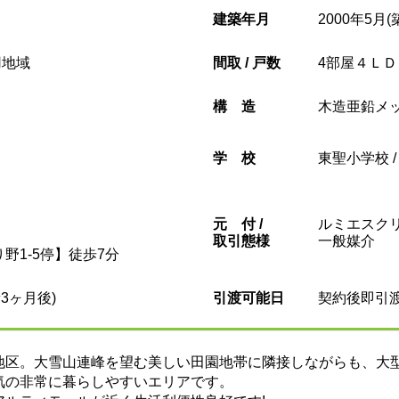
建築年月
2000年5月(
用地域
間取 / 戸数
4部屋４ＬＤ
構造
木造亜鉛メ
学校
東聖小学校 
元
付 /
ルミエスクリ
取引態様
一般媒介
野1-5停】徒歩7分
3ヶ月後)
引渡可能日
契約後即引
地区。大雪山連峰を望む美しい田園地帯に隣接しながらも、大
気の非常に暮らしやすいエリアです。