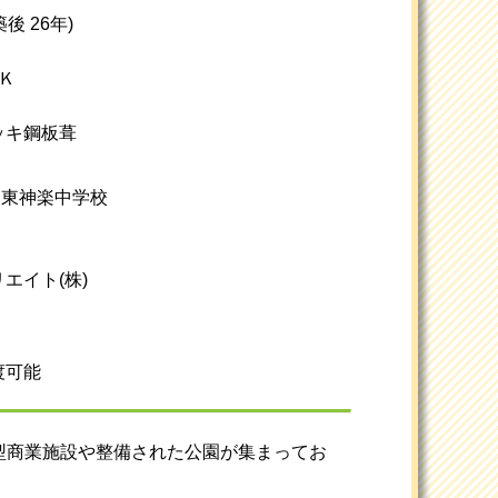
築後 26年)
Ｋ
ッキ鋼板葺
/ 東神楽中学校
エイト(株)
渡可能
型商業施設や整備された公園が集まってお