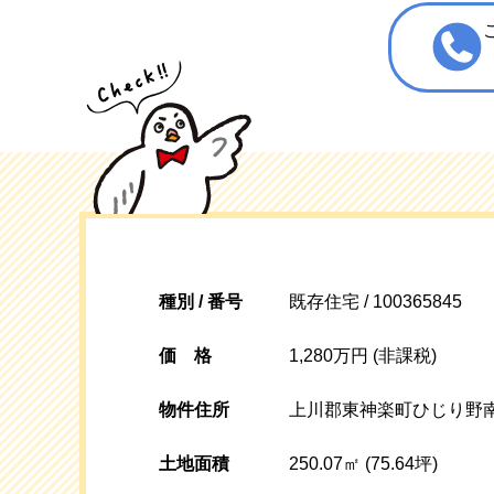
種別 / 番号
既存住宅 / 100365845
価格
1,280万円 (非課税)
物件住所
上川郡東神楽町ひじり野南
土地面積
250.07㎡ (75.64坪)