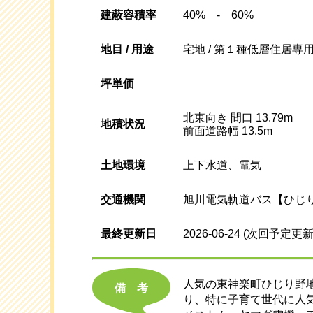
建蔽容積率
40% - 60%
地目 / 用途
宅地 / 第１種低層住居専
坪単価
北東向き 間口 13.79m
地積状況
前面道路幅 13.5m
土地環境
上下水道、電気
交通機関
旭川電気軌道バス【ひじり
最終更新日
2026-06-24
(次回予定更新
人気の東神楽町ひじり野
備考
り、特に子育て世代に人