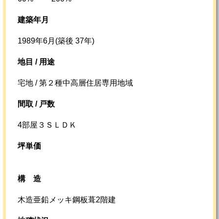
建築年月
1989年6月(築後 37年)
地目 / 用途
宅地 / 第２種中高層住居専用地域
間取 / 戸数
4部屋３ＳＬＤＫ
坪単価
構造
木造亜鉛メッキ鋼板葺2階建