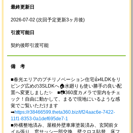
最終更新日
2026-07-02
(次回予定更新3ヶ月後)
引渡可能日
契約後即引渡可能
備考
■春光エリアのプチリノベーション住宅👍4LDKをリ
ビング広めの3SLDKへ🏠水廻りも使い勝手の良い配
置へ変更しました✨ ■📷360度カメラで室内をチェ
ック！自由に動かして、まるで現地にいるような感
覚でご覧いただけます
➡
https://r38466599.theta360.biz/t/f24aac6e-7422-
11f1-8353-0a1def695de7-1
■外構整地済み、屋根外壁車庫塗装済み、玄関前タ
イル張り、窓サッシ一部交換、壁クロス貼替、床フ