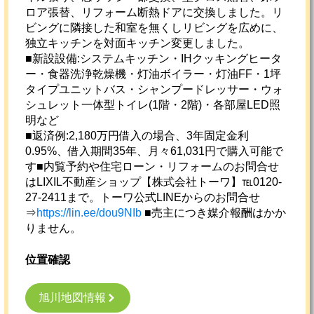
ロア張替、リフォーム断熱ドアに交換しました。リ
ビングに隣接した和室を無くしリビングを広めに、
独立キッチンを対面キッチン変更しました。
■新設設備:システムキッチン・IHクッキングヒータ
ー・食器洗浄乾燥機・灯油ボイラー・灯油FF・1坪
タイプユニットバス・シャンプードレッサー・ウォ
シュレット一体型トイレ(1階・2階)・各部屋LED照
明など
■返済例:2,180万円借入の場合、3年固定金利
0.95%、借入期間35年、月々61,031円で購入可能で
す■内覧予約や住宅ローン・リフォームのお問合せ
はLIXIL不動産ショップ【株式会社トーワ】℡0120-
27-2411まで。トーワ公式LINEからのお問合せ
⇒
https://lin.ee/dou9NIb
■売主につき媒介報酬はかか
りません。
位置確認
旭川地図情報