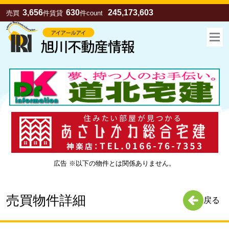
3,656
630
245,173,603
売買
件
賃貸
件
count
広告 ※以下の物件とは関係ありません。
お気に入り
売買
賃貸
売買物件詳細
戻る