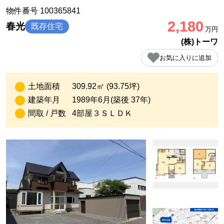
物件番号 100365841
2,180
春光
既存住宅
万円
(株)トーワ
お気に入りに追加
土地面積
309.92㎡ (93.75坪)
建築年月
1989年6月(築後 37年)
間取 / 戸数
4部屋３ＳＬＤＫ