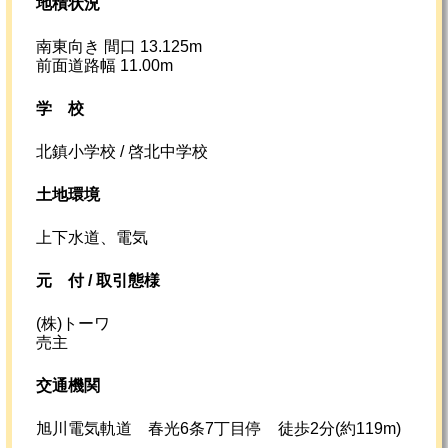
地積状況
南東向き 間口 13.125m
前面道路幅 11.00m
学校
北鎮小学校 / 啓北中学校
土地環境
上下水道、電気
元
付 /
取引態様
(株)トーワ
売主
交通機関
旭川電気軌道 春光6条7丁目停 徒歩2分(約119m)