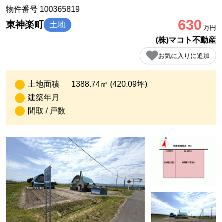
物件番号 100365819
630
東神楽町
土地
万円
(株)マコト不動産
お気に入りに追加
土地面積
1388.74㎡ (420.09坪)
建築年月
間取 / 戸数