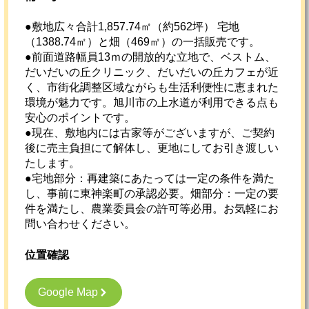
●敷地広々合計1,857.74㎡（約562坪） 宅地
（1388.74㎡）と畑（469㎡）の一括販売です。
●前面道路幅員13ｍの開放的な立地で、ベストム、
だいだいの丘クリニック、だいだいの丘カフェが近
く、市街化調整区域ながらも生活利便性に恵まれた
環境が魅力です。旭川市の上水道が利用できる点も
安心のポイントです。
●現在、敷地内には古家等がございますが、ご契約
後に売主負担にて解体し、更地にしてお引き渡しい
たします。
●宅地部分：再建築にあたっては一定の条件を満た
し、事前に東神楽町の承認必要。畑部分：一定の要
件を満たし、農業委員会の許可等必用。お気軽にお
問い合わせください。
位置確認
Google Map