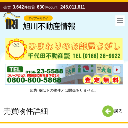
3,642
630
245,011,611
売買
件
賃貸
件
count
広告 ※以下の物件とは関係ありません。
お気に入り
売買
賃貸
売買物件詳細
戻る