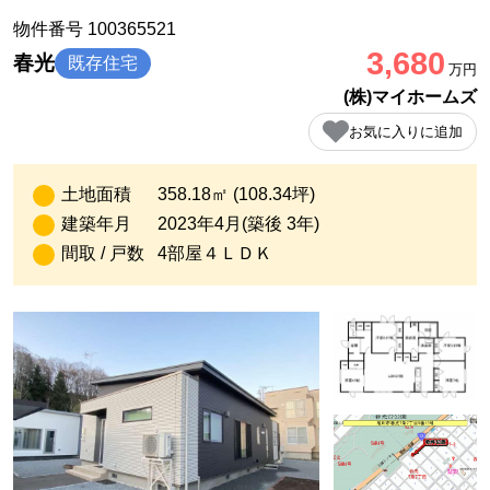
物件番号 100365521
3,680
春光
既存住宅
万円
(株)マイホームズ
お気に入りに追加
土地面積
358.18㎡ (108.34坪)
建築年月
2023年4月(築後 3年)
間取 / 戸数
4部屋４ＬＤＫ