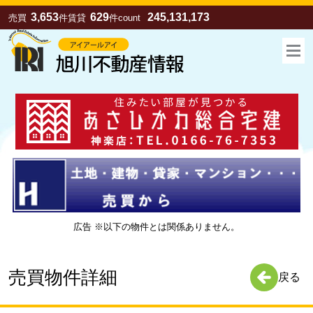
3,653
629
245,131,173
売買
件
賃貸
件
count
広告 ※以下の物件とは関係ありません。
お気に入り
売買
賃貸
売買物件詳細
戻る