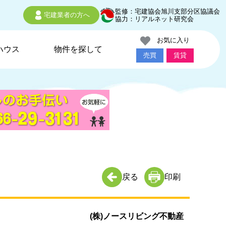
監修：宅建協会旭川支部分区協議会
宅建業者の方へ
協力：リアルネット研究会
お気に入り
ハウス
物件を探して
売買
賃貸
戻る
印刷
(株)ノースリビング不動産