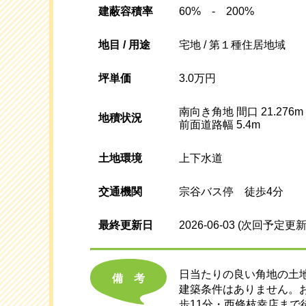
建蔽容積率
60% - 200%
地目 / 用途
宅地 / 第１種住居地域
坪単価
3.0万円
南向き角地 間口 21.276m
地積状況
前面道路幅 5.4m
土地環境
上下水道
交通機関
宗谷バス停 徒歩4分
最終更新日
2026-06-03
(次回予定更新
日当たりの良い角地の土
備考
建築条件はありません。
歩11分・西條枝幸店まで