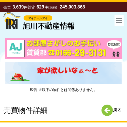
3,639
629
245,003,868
売買
件
賃貸
件
count
広告 ※以下の物件とは関係ありません。
お気に入り
売買
賃貸
売買物件詳細
戻る