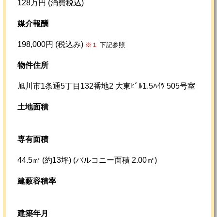
128万円 (消費税込)
媒介報酬
198,000円 (税込み)
※１
下記参照
物件住所
旭川市1条通5丁目132番地2 大東ﾋﾞﾙ1.5ﾊｲﾂ 505号室
土地面積
専有面積
44.5㎡ (約13坪)
(バルコニー面積 2.00㎡)
建蔽容積率
建築年月