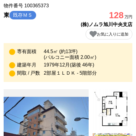
物件番号 100365373
128
東
既存ＭＳ
万円
(株)ノムラ旭川中央支店
お気に入りに追加
専有面積
44.5㎡ (約13坪)
(バルコニー面積 2.00㎡)
建築年月
1979年12月(築後 46年)
間取 / 戸数
2部屋１ＬＤＫ - 5階部分