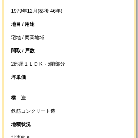
1979年12月(築後 46年)
地目 / 用途
宅地 / 商業地域
間取 / 戸数
2部屋１ＬＤＫ - 5階部分
坪単価
構造
鉄筋コンクリート造
地積状況
北東向き