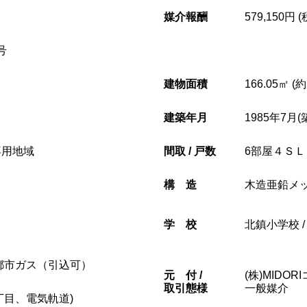
媒介報酬
579,150円 
号
建物面積
166.05㎡ (
建築年月
1985年7月(
専用地域
間取 / 戸数
6部屋４ＳＬ
構造
木造亜鉛メ
学校
北鎮小学校 
都市ガス（引込可）
元
付 /
(株)MIDO
取引態様
一般媒介
丁目、電気軌道)