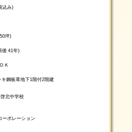
(税込み)
約50坪)
築後 41年)
ＤＫ
ッキ鋼板葺地下1階付2階建
/ 啓北中学校
RIコーポレーション