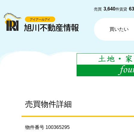
3,640
6
売買
件
賃貸
買いたい
売買物件詳細
物件番号 100365295