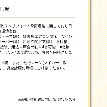
渡可能
間取りへリフォーム!2面道路に面しており日
住環境良好。
トーブ(新)、冷暖房エアコン(新)、TVイン
サーバー(新)、断熱玄関ドア(新)、下駄箱、
塗装、組込車庫含め駐車4台可能 ■北鎮
0m、ツルハまで約560m、おおき内科クリニ
で購入可能。また、他行ローン(マイカー、教
す。資金計画お気軽にご相談ください。
画面表示時間 2026年8月7日 6時07分30秒