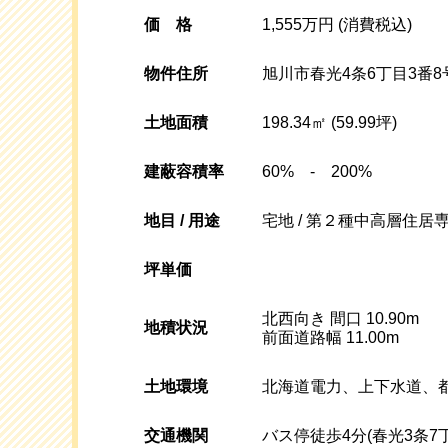
価格
1,555万円 (消費税込)
物件住所
旭川市春光4条6丁目3番8
土地面積
198.34㎡ (59.99坪)
建蔽容積率
60% - 200%
地目 / 用途
宅地 / 第２種中高層住居
坪単価
北西向き 間口 10.90m
地積状況
前面道路幅 11.00m
土地環境
北海道電力、上下水道、
交通機関
バス停徒歩4分(春光3条7