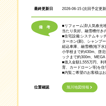
最終更新日
2026-06-15
(次回予定更新
■リフォーム済!人気春光
備考
当たり良好。融雪槽付き
■住宅設備:システムキッチ
ターホン(新)、シャンプー
組込車庫、融雪槽(地下水
小学校まで約430m、啓北
ックまで約300m、MEG
■借入金額1,555万円、
育、カードローン等)を
■内覧ご希望のお客様は
旭川地図情報
位置確認