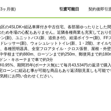
3ヶ月後)
引渡可能日
契約後即引
地区の4SLDK+組込車庫付き中古住宅。各部屋ゆったりとした
のため冬場の心配もありません。近隣各種商業も充実しており
ン(新)、ユニットバス(新、追炊き付)、給湯ボイラー(新)、FFス
ドレッサー(新)、ウォシュレットトイレ(新、1・2階)、オイル
)、各種照明器具、全室フロアタイル・クロス張替、屋根・外壁
中学校まで約880m、ローソンまで約250m、郵便局まで約18
Aドン・キホーテまで車で約3分
利率0.95%、期間35年(ボーナス無)にて毎月43,534円の返済
住宅ローンに組込む事が可能な商品もあり返済額見直しも可能で
お気軽にお問い合わせください。