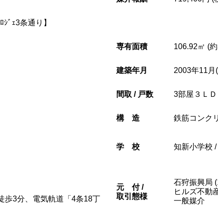
ﾛｼﾞｪ3条通り】
専有面積
106.92㎡ (
建築年月
2003年11月
間取 / 戸数
3部屋３ＬＤＫ
構造
鉄筋コンク
学校
知新小学校 
石狩振興局 (1
元
付 /
ヒルズ不動
取引態様
徒歩3分、電気軌道「4条18丁
一般媒介