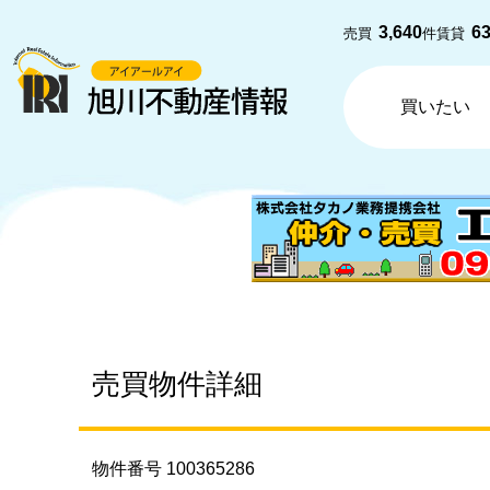
3,640
6
売買
件
賃貸
買いたい
売買物件詳細
物件番号 100365286