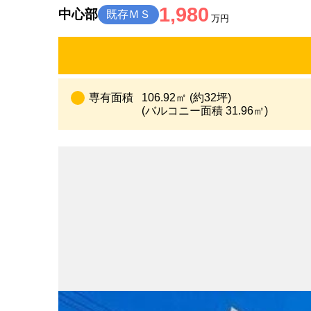
1,980
中心部
既存ＭＳ
万円
専有面積
106.92㎡ (約32坪)
(バルコニー面積 31.96㎡)