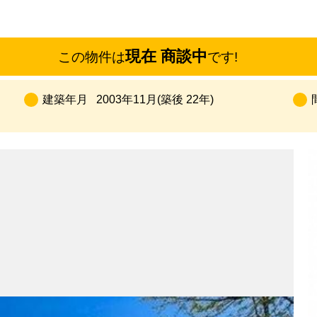
現在 商談中
この物件は
です!
建築年月
2003年11月(築後 22年)