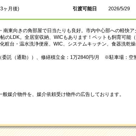
3ヶ月後)
引渡可能日
2026/5/29
西・南東向きの角部屋で日当たりも良好。市内中心部への軽快ア
1.2帖のLDK。全居室収納、WICもあります！ペットも飼育可
面化粧台・温水洗浄便座、WIC、システムキッチン、食器洗乾
（委託（通勤））、修繕積立金：1万2840円/月 ※駐車場：空無（8,
一般媒介物件を、媒介依頼受け物件の広告しております。