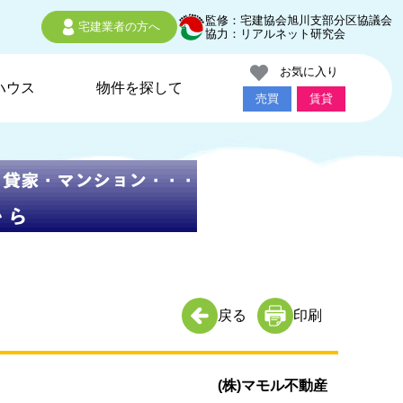
監修：宅建協会旭川支部分区協議会
宅建業者の方へ
協力：リアルネット研究会
お気に入り
ハウス
物件を探して
売買
賃貸
戻る
印刷
(株)マモル不動産