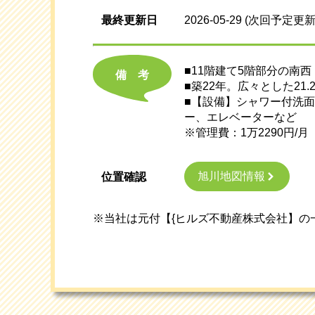
最終更新日
2026-05-29
(次回予定更新
■11階建て5階部分の南
備考
■築22年。広々とした2
■【設備】シャワー付洗
ー、エレベーターなど
※管理費：1万2290円/月
旭川地図情報
位置確認
※当社は元付【{ヒルズ不動産株式会社】の