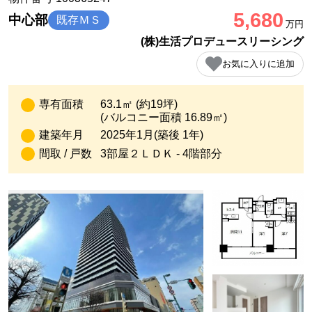
5,680
中心部
既存ＭＳ
万円
(株)生活プロデュースリーシング
お気に入りに追加
専有面積
63.1㎡ (約19坪)
(バルコニー面積 16.89㎡)
建築年月
2025年1月(築後 1年)
間取 / 戸数
3部屋２ＬＤＫ - 4階部分