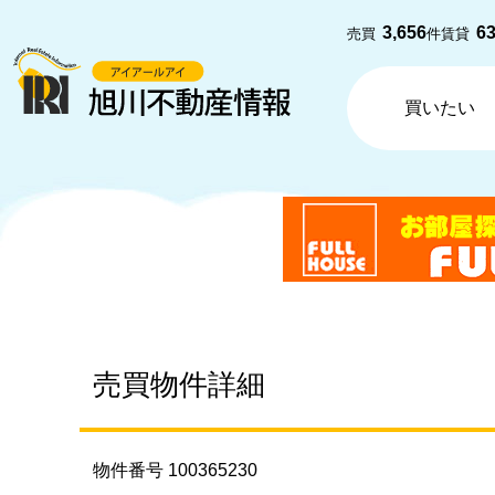
3,656
6
売買
件
賃貸
買いたい
売買物件詳細
物件番号 100365230