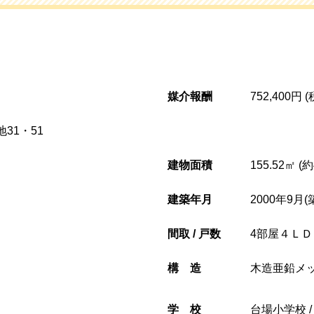
媒介報酬
752,400円 
31・51
建物面積
155.52㎡ (
建築年月
2000年9月(
間取 / 戸数
4部屋４ＬＤ
構造
木造亜鉛メ
学校
台場小学校 