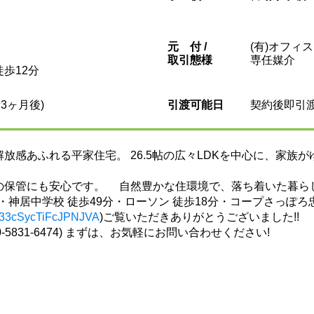
元
付 /
(有)オフィ
取引態様
専任媒介
歩12分
3ヶ月後)
引渡可能日
契約後即引
放感あふれる平家住宅。 26.5帖の広々LDKを中心に、家族
保管にも安心です。 自然豊かな住環境で、落ち着いた暮ら
神居中学校 徒歩49分・ローソン 徒歩18分・コープさっぽろ忠和店
l/V33cSycTiFcJPNJVA
)ご覧いただきありがとうございました!!
0-5831-6474) まずは、お気軽にお問い合わせください!