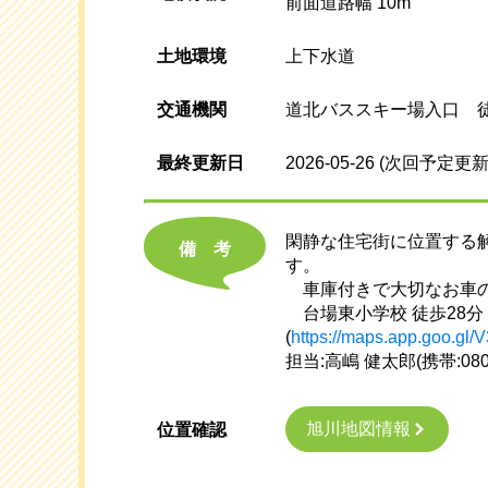
前面道路幅 10m
土地環境
上下水道
交通機関
道北バススキー場入口 徒
最終更新日
2026-05-26
(次回予定更新
閑静な住宅街に位置する解
備考
す。
車庫付きで大切なお車の
台場東小学校 徒歩28分・
(
https://maps.app.goo.g
担当:高嶋 健太郎(携帯:08
旭川地図情報
位置確認