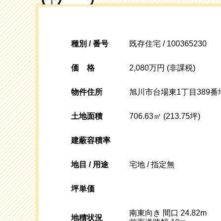
種別 / 番号
既存住宅 / 100365230
価格
2,080万円 (非課税)
物件住所
旭川市台場東1丁目389番地
土地面積
706.63㎡ (213.75坪)
建蔽容積率
地目 / 用途
宅地 / 指定無
坪単価
南東向き 間口 24.82m
地積状況