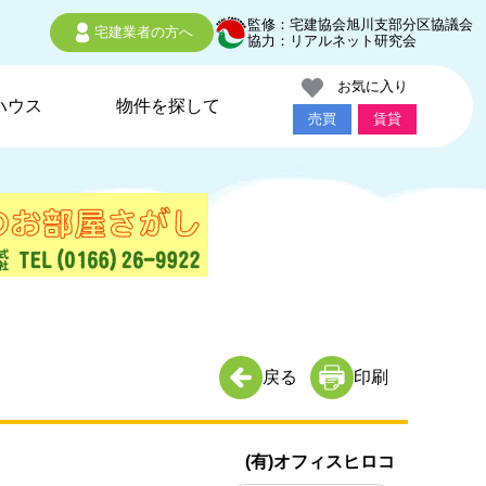
監修：宅建協会旭川支部分区協議会
宅建業者の方へ
協力：リアルネット研究会
お気に入り
ハウス
物件を探して
売買
賃貸
戻る
印刷
(有)オフィスヒロコ