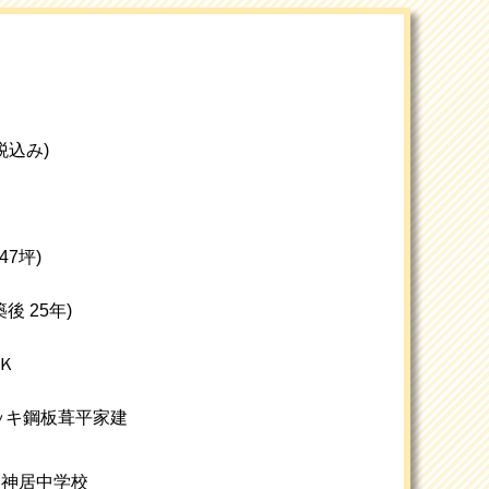
(税込み)
約47坪)
築後 25年)
Ｋ
ッキ鋼板葺平家建
/ 神居中学校