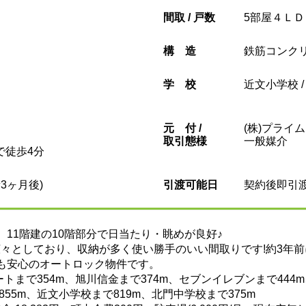
間取 / 戸数
5部屋４ＬＤＫ
構造
鉄筋コンク
学校
近文小学校 
元
付 /
(株)プライ
取引態様
一般媒介
で徒歩4分
3ヶ月後)
引渡可能日
契約後即引
 11階建の10階部分で日当たり・眺めが良好♪
と広々としており、収納が多く使い勝手のいい間取りです!約3年
ィも安心のオートロック物件です。
トまで354m、旭川信金まで374m、セブンイレブンまで444
855m、近文小学校まで819m、北門中学校まで375m