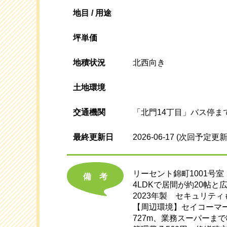
地目 / 用途
坪単価
地積状況
北西向き
土地環境
交通機関
「北門14丁目」バス停ま
最終更新日
2026-06-17
(次回予定更新
リーセント錦町1001号室
備考
4LDKで居間が約20帖
2023年製 セキュリテ
【周辺環境】セイコーマー
727m、業務スーパーまで