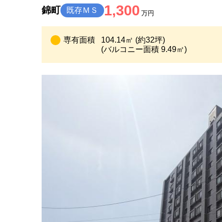
1,300
錦町
既存ＭＳ
万円
専有面積
104.14㎡ (約32坪)
(バルコニー面積 9.49㎡)