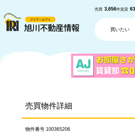
3,656
6
売買
件
賃貸
買いたい
売買物件詳細
物件番号 100365206