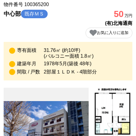
物件番号 100365200
50
中心部
既存ＭＳ
万円
(有)北海通商
お気に入りに追加
専有面積
31.76㎡ (約10坪)
(バルコニー面積 1.8㎡)
建築年月
1978年5月(築後 48年)
間取 / 戸数
2部屋１ＬＤＫ - 4階部分