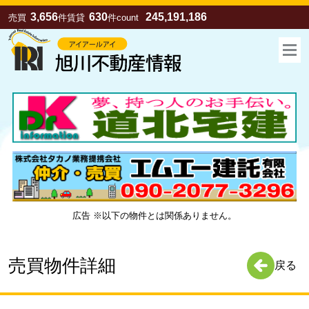
3,656
630
245,191,186
売買
件
賃貸
件
count
広告 ※以下の物件とは関係ありません。
お気に入り
売買
賃貸
売買物件詳細
戻る