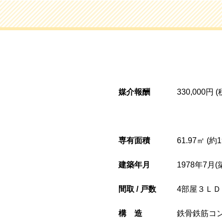
媒介報酬
330,000円 
専有面積
61.97㎡ (約
建築年月
1978年7月(
間取 / 戸数
4部屋３ＬＤＫ
構造
鉄骨鉄筋コ