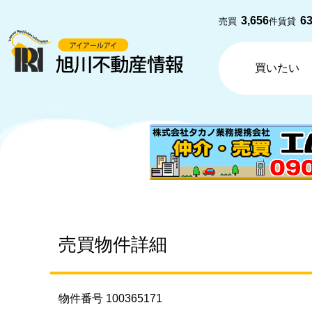
3,656
6
売買
件
賃貸
買いたい
売買物件詳細
物件番号 100365171