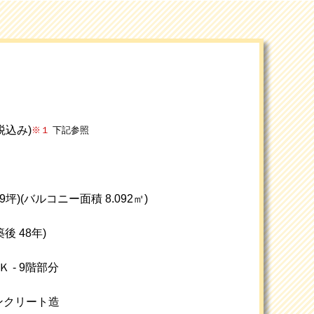
(税込み)
※１
下記参照
19坪)
(バルコニー面積 8.092㎡)
築後 48年)
 - 9階部分
ンクリート造