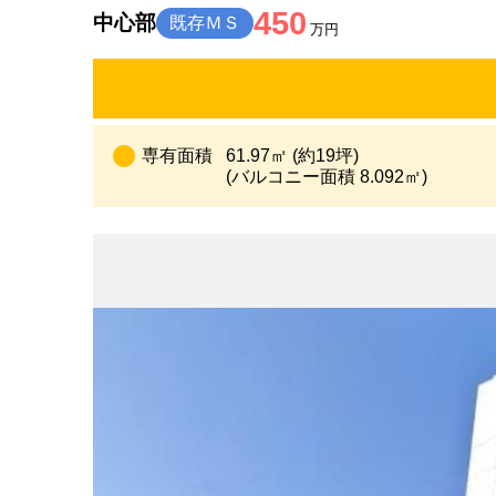
450
中心部
既存ＭＳ
万円
専有面積
61.97㎡ (約19坪)
(バルコニー面積 8.092㎡)