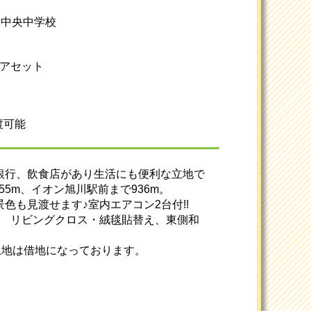
/ 中央中学校
ムアセット
渡可能
、銀行、飲食店があり生活にも便利な立地で
55m、イオン旭川駅前まで936m。
色も見渡せます♪室内エアコン2台付!!
換 リビングクロス・絨毯貼替え、東側和
し ※土地は借地になっております。