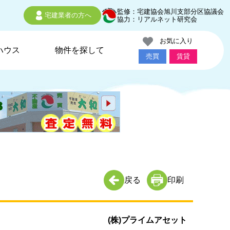
監修：宅建協会旭川支部分区協議会
宅建業者の方へ
協力：リアルネット研究会
お気に入り
ハウス
物件を探して
売買
賃貸
戻る
印刷
(株)プライムアセット