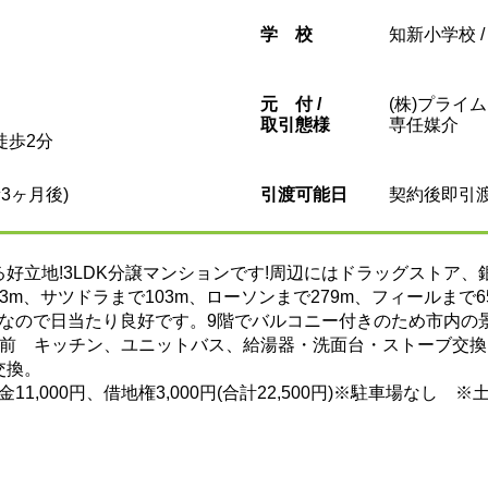
学校
知新小学校 
元
付 /
(株)プライ
取引態様
専任媒介
徒歩2分
3ヶ月後)
引渡可能日
契約後即引
好立地!3LDK分譲マンションです!周辺にはドラッグストア
m、サツドラまで103m、ローソンまで279m、フィールまで6
きなので日当たり良好です。9階でバルコニー付きのため市内の景
年前 キッチン、ユニットバス、給湯器・洗面台・ストーブ交
交換。
金11,000円、借地権3,000円(合計22,500円)※駐車場な