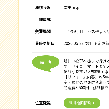
地積状況
南東向き
土地環境
交通機関
「4条9丁目」バス停より
最終更新日
2026-05-22
(次回予定更新
旭川中心部へ徒歩で行ける
備考
す。セイコーマートまで53
便利な都市ガス!!南東向
【リフォーム内容】約5
室・居間の扉を防音扉へ
管理費8,500円、修繕積立
旭川地図情報
位置確認