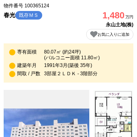
物件番号 100365124
1,480
春光
既存ＭＳ
万円
永山土地(株)
お気に入りに追加
専有面積
80.07㎡ (約24坪)
(バルコニー面積 11.80㎡)
建築年月
1991年3月(築後 35年)
間取 / 戸数
3部屋２ＬＤＫ - 3階部分