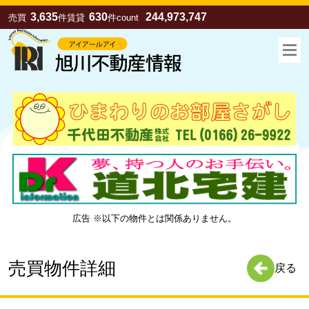
3,635
630
244,973,747
売買
件
賃貸
件
count
広告 ※以下の物件とは関係ありません。
お気に入り
売買
賃貸
売買物件詳細
戻る