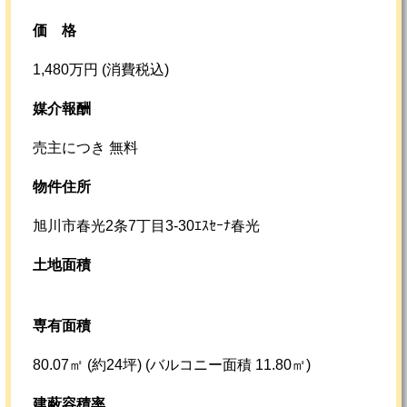
価格
1,480万円 (消費税込)
媒介報酬
売主につき 無料
物件住所
旭川市春光2条7丁目3‐30ｴｽｾｰﾅ春光
土地面積
専有面積
80.07㎡ (約24坪)
(バルコニー面積 11.80㎡)
建蔽容積率