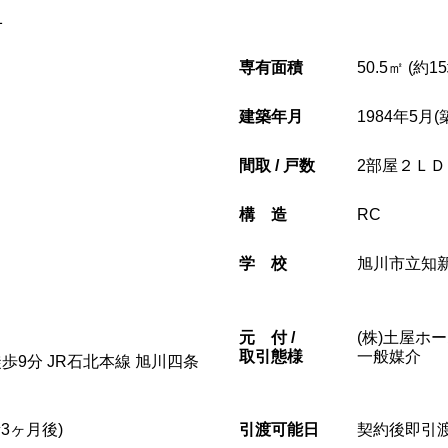
1
専有面積
50.5㎡ (約1
建築年月
1984年5月(
間取 / 戸数
2部屋２ＬＤＫ
構造
RC
学校
旭川市立知
元
付 /
(株)土屋ホ
取引態様
一般媒介
歩9分 JR石北本線 旭川四条
3ヶ月後)
引渡可能日
契約後即引