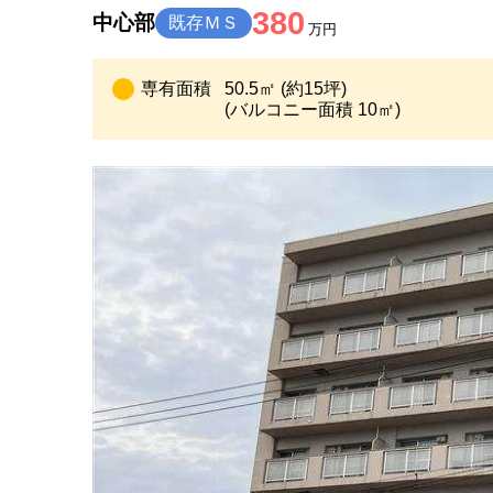
380
中心部
既存ＭＳ
万円
専有面積
50.5㎡ (約15坪)
(バルコニー面積 10㎡)