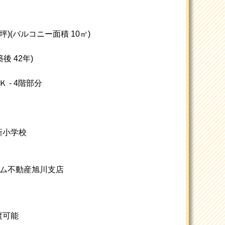
5坪)
(バルコニー面積 10㎡)
築後 42年)
 - 4階部分
新小学校
ーム不動産旭川支店
渡可能