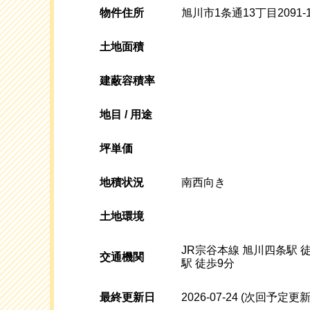
物件住所
旭川市1条通13丁目2091-
土地面積
建蔽容積率
地目 / 用途
坪単価
地積状況
南西向き
土地環境
JR宗谷本線 旭川四条駅 徒
交通機関
駅 徒歩9分
最終更新日
2026-07-24
(次回予定更新