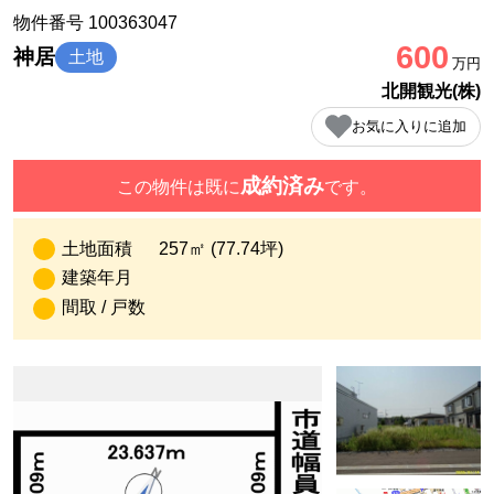
物件番号 100363047
600
神居
土地
万円
北開観光(株)
お気に入りに追加
成約済み
この物件は既に
です。
土地面積
257㎡ (77.74坪)
建築年月
間取 / 戸数