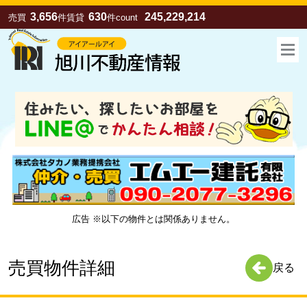
3,656
630
245,229,214
売買
件
賃貸
件
count
広告 ※以下の物件とは関係ありません。
お気に入り
売買
賃貸
売買物件詳細
戻る