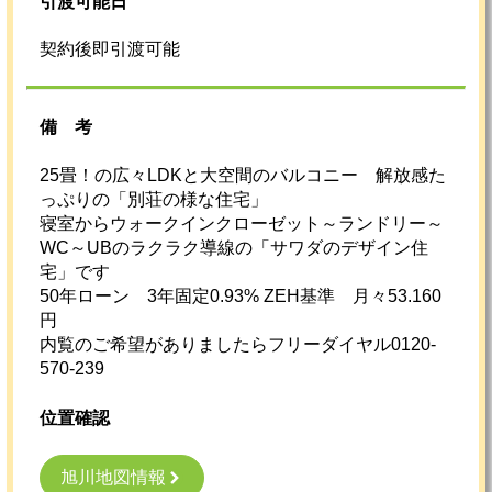
引渡可能日
契約後即引渡可能
備考
25畳！の広々LDKと大空間のバルコニー 解放感た
っぷりの「別荘の様な住宅」
寝室からウォークインクローゼット～ランドリー～
WC～UBのラクラク導線の「サワダのデザイン住
宅」です
50年ローン 3年固定0.93% ZEH基準 月々53.160
円
内覧のご希望がありましたらフリーダイヤル0120-
570-239
位置確認
旭川地図情報