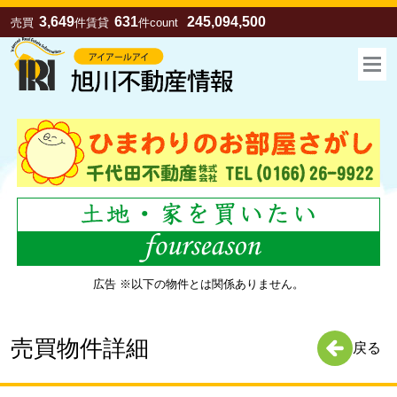
3,649
631
245,094,500
売買
件
賃貸
件
count
広告 ※以下の物件とは関係ありません。
お気に入り
売買
賃貸
売買物件詳細
戻る