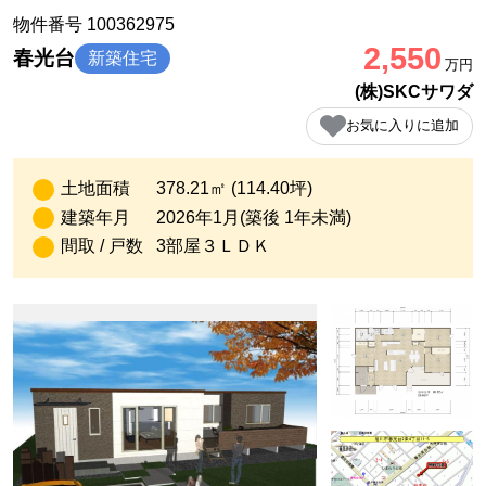
物件番号 100362975
2,550
春光台
新築住宅
万円
(株)SKCサワダ
お気に入りに追加
土地面積
378.21㎡ (114.40坪)
建築年月
2026年1月(築後 1年未満)
間取 / 戸数
3部屋３ＬＤＫ