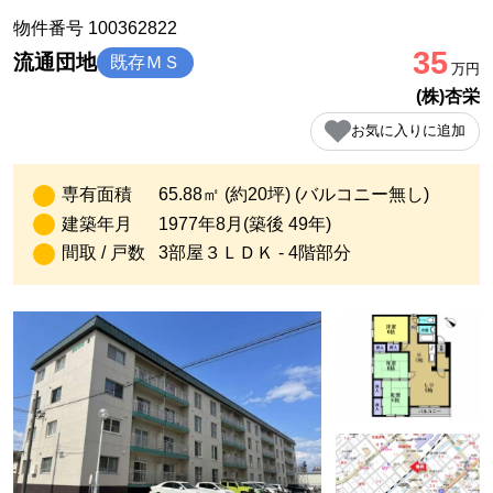
物件番号 100362822
35
流通団地
既存ＭＳ
万円
(株)杏栄
お気に入りに追加
専有面積
65.88㎡ (約20坪)
(バルコニー無し)
建築年月
1977年8月(築後 49年)
間取 / 戸数
3部屋３ＬＤＫ - 4階部分