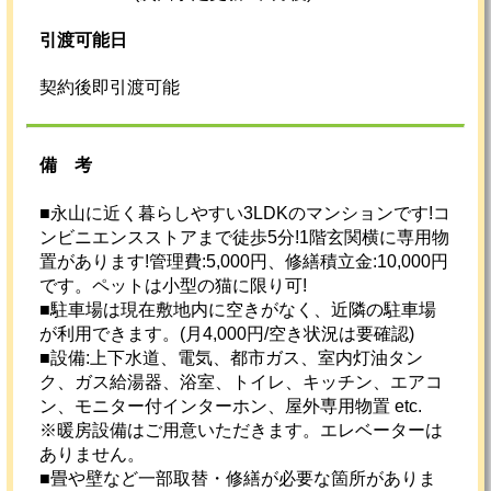
引渡可能日
契約後即引渡可能
備考
■永山に近く暮らしやすい3LDKのマンションです!コ
ンビニエンスストアまで徒歩5分!1階玄関横に専用物
置があります!管理費:5,000円、修繕積立金:10,000円
です。ペットは小型の猫に限り可!
■駐車場は現在敷地内に空きがなく、近隣の駐車場
が利用できます。(月4,000円/空き状況は要確認)
■設備:上下水道、電気、都市ガス、室内灯油タン
ク、ガス給湯器、浴室、トイレ、キッチン、エアコ
ン、モニター付インターホン、屋外専用物置 etc.
※暖房設備はご用意いただきます。エレベーターは
ありません。
■畳や壁など一部取替・修繕が必要な箇所がありま