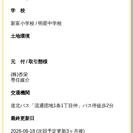
学校
新富小学校 / 明星中学校
土地環境
元
付 /
取引態様
(株)杏栄
専任媒介
交通機関
道北バス「流通団地1条1丁目仲」バス停徒歩2分
最終更新日
2026-06-18
(次回予定更新3ヶ月後)