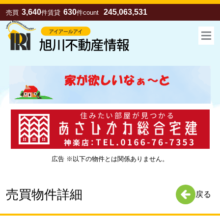
3,640
630
245,063,531
売買
件
賃貸
件
count
広告 ※以下の物件とは関係ありません。
お気に入り
売買
賃貸
売買物件詳細
戻る