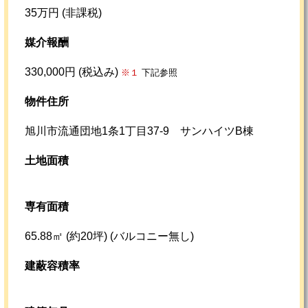
35万円 (非課税)
媒介報酬
330,000円 (税込み)
※１
下記参照
物件住所
旭川市流通団地1条1丁目37-9 サンハイツB棟
土地面積
専有面積
65.88㎡ (約20坪)
(バルコニー無し)
建蔽容積率