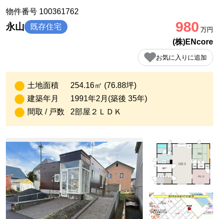
物件番号 100361762
980
永山
既存住宅
万円
(株)ENcore
お気に入りに追加
土地面積
254.16㎡ (76.88坪)
建築年月
1991年2月(築後 35年)
間取 / 戸数
2部屋２ＬＤＫ