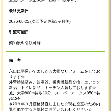
道北バス 永山6-24 280m 徒歩４分
最終更新日
2026-06-25
(次回予定更新3ヶ月後)
引渡可能日
契約後即引渡可能
備考
永山に平屋がでました☆大幅なリフォームをしてお
ります☆
外壁塗装済み、給湯器、暖房機新品交換、エアコン
新品、トイレ新品、キッチン入替しております☆
旭川大学800m徒歩10分 スーパーアークス950m徒
歩12分
令和８年３月価格見直しました☆現在空室のため内
覧可能です☆お気軽にお問い合わせください☆