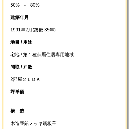
50% - 80%
建築年月
1991年2月(築後 35年)
地目 / 用途
宅地 / 第１種低層住居専用地域
間取 / 戸数
2部屋２ＬＤＫ
坪単価
構造
木造亜鉛メッキ鋼板葺