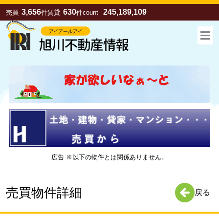
3,656
630
245,189,109
売買
件
賃貸
件
count
広告 ※以下の物件とは関係ありません。
お気に入り
売買
賃貸
売買物件詳細
戻る