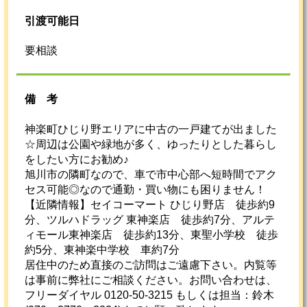
引渡可能日
要相談
備考
神楽町ひじり野エリアに中古の一戸建てが出ました
☆周辺は公園や緑地が多く、ゆったりとした暮らし
をしたい方にお勧め♪
旭川市の隣町なので、車で市中心部へ短時間でアク
セス可能◎なので通勤・買い物にも困りません！
【近隣情報】セイコーマート ひじり野店 徒歩約9
分、ツルハドラッグ 東神楽店 徒歩約7分、アルテ
ィモール東神楽店 徒歩約13分、東聖小学校 徒歩
約5分、東神楽中学校 車約7分
居住中のため直接のご訪問はご遠慮下さい。内覧等
は事前に弊社にご相談ください。お問い合わせは、
フリーダイヤル 0120-50-3215 もしくは担当：鈴木