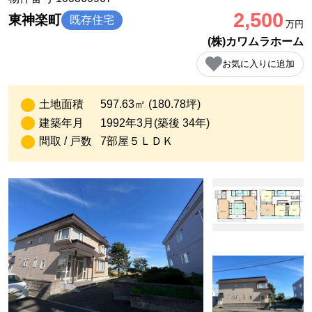
2,500
東神楽町
既存住宅
万円
(株)カワムラホーム
お気に入りに追加
土地面積
597.63㎡ (180.78坪)
建築年月
1992年3月(築後 34年)
間取 / 戸数
7部屋５ＬＤＫ