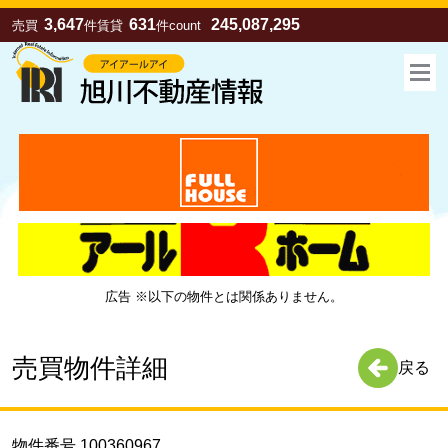
3,647
631
245,087,295
売買
件
賃貸
件
count
広告 ※以下の物件とは関係ありません。
お気に入り
売買
賃貸
売買物件詳細
戻る
物件番号 100360967