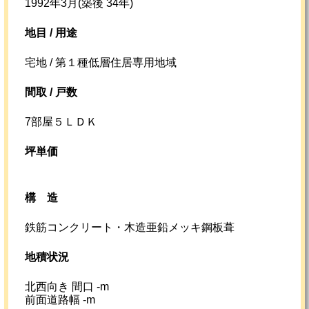
1992年3月(築後 34年)
地目 / 用途
宅地 / 第１種低層住居専用地域
間取 / 戸数
7部屋５ＬＤＫ
坪単価
構造
鉄筋コンクリート・木造亜鉛メッキ鋼板葺
地積状況
北西向き 間口 -m
前面道路幅 -m