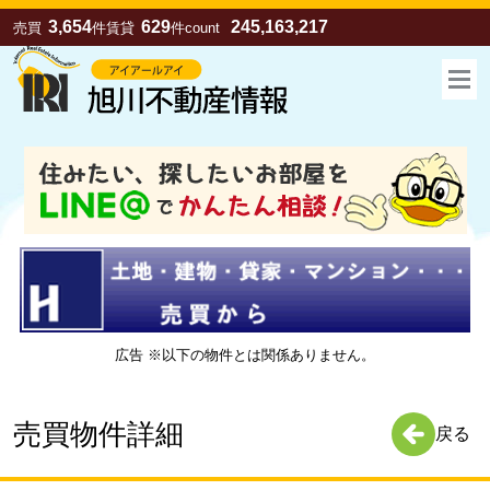
3,654
629
245,163,217
売買
件
賃貸
件
count
広告 ※以下の物件とは関係ありません。
お気に入り
売買
賃貸
売買物件詳細
戻る