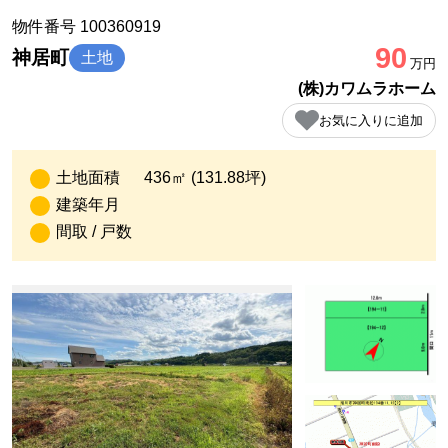
物件番号 100360919
90
神居町
土地
万円
(株)カワムラホーム
お気に入りに追加
土地面積
436㎡ (131.88坪)
建築年月
間取 / 戸数