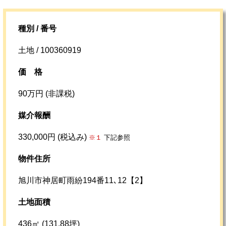
種別 / 番号
土地 / 100360919
価格
90万円 (非課税)
媒介報酬
330,000円 (税込み)
※１
下記参照
物件住所
旭川市神居町雨紛194番11､12【2】
土地面積
436㎡ (131.88坪)