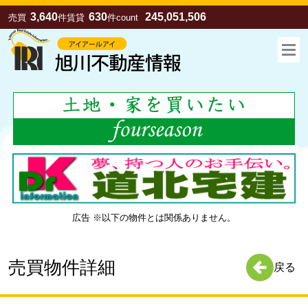
3,640
630
245,051,506
売買
件
賃貸
件
count
広告 ※以下の物件とは関係ありません。
お気に入り
売買
賃貸
売買物件詳細
戻る