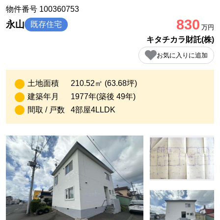
物件番号 100360753
830
永山
既存住宅
万円
キタチカラ財託(株)
お気に入りに追加
土地面積
210.52㎡ (63.68坪)
建築年月
1977年(築後 49年)
間取 / 戸数
4部屋4LLDK