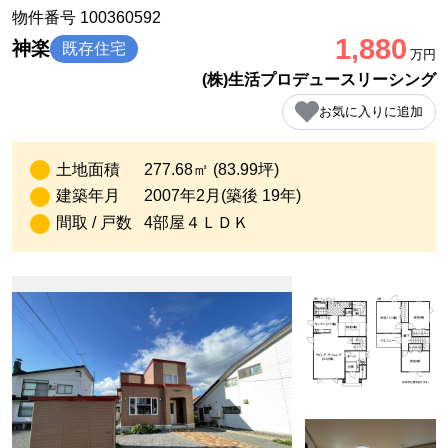
物件番号 100360592
1,880
神楽
既存住宅
万円
(株)生活プロデュースリーシング
お気に入りに追加
土地面積
277.68㎡ (83.99坪)
建築年月
2007年2月(築後 19年)
間取 / 戸数
4部屋４ＬＤＫ