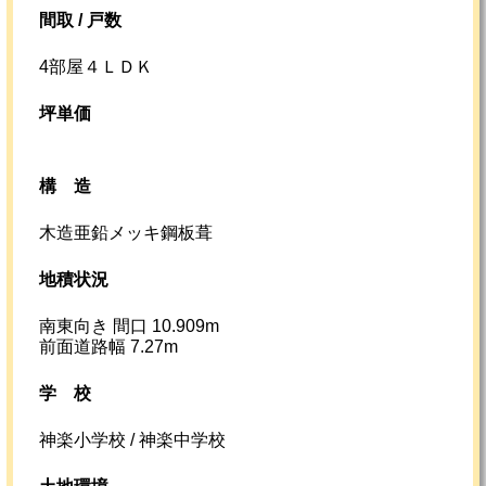
間取 / 戸数
4部屋４ＬＤＫ
坪単価
構造
木造亜鉛メッキ鋼板葺
地積状況
南東向き 間口 10.909m
前面道路幅 7.27m
学校
神楽小学校 / 神楽中学校