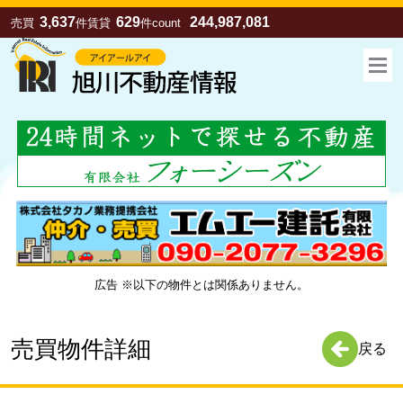
3,637
629
244,987,081
売買
件
賃貸
件
count
広告 ※以下の物件とは関係ありません。
お気に入り
売買
賃貸
売買物件詳細
戻る