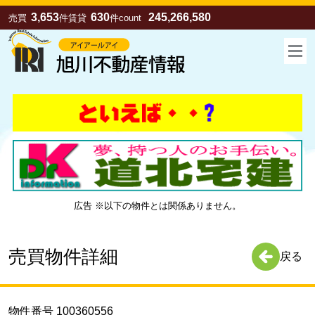
3,653
630
245,266,580
売買
件
賃貸
件
count
広告 ※以下の物件とは関係ありません。
お気に入り
売買
賃貸
売買物件詳細
戻る
物件番号 100360556