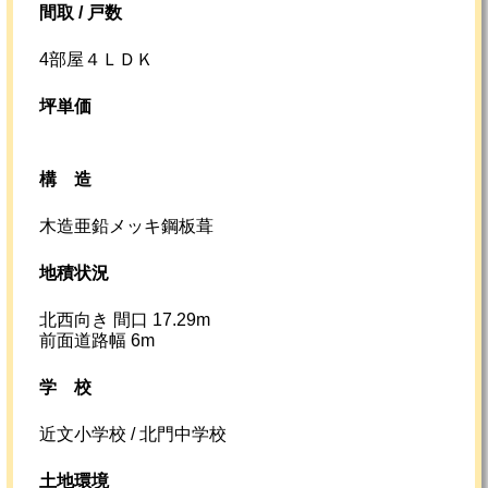
間取 / 戸数
4部屋４ＬＤＫ
坪単価
構造
木造亜鉛メッキ鋼板葺
地積状況
北西向き 間口 17.29m
前面道路幅 6m
学校
近文小学校 / 北門中学校
土地環境