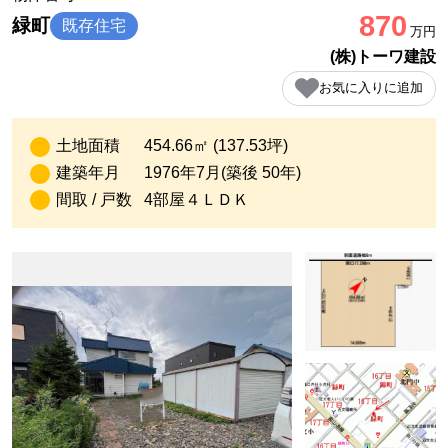
870
緑町
既存住宅
万円
(株)トーワ建設
お気に入りに追加
土地面積
454.66㎡ (137.53坪)
建築年月
1976年7月(築後 50年)
間取 / 戸数
4部屋４ＬＤＫ