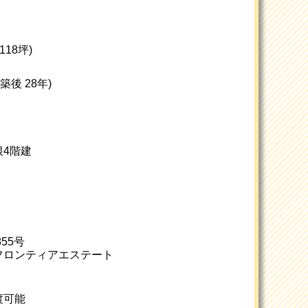
約118坪)
(築後 28年)
根4階建
855号
フロンティアエステート
渡可能