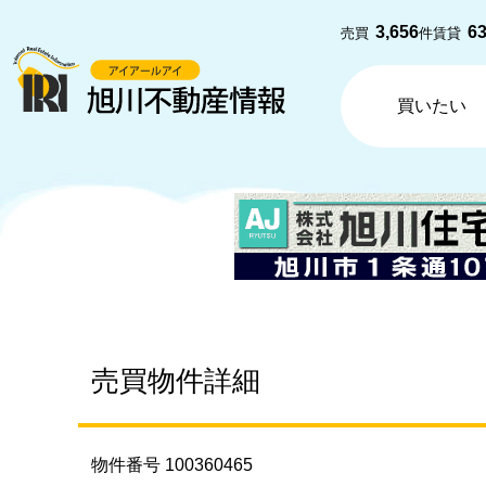
3,656
6
売買
件
賃貸
買いたい
売買物件詳細
物件番号 100360465