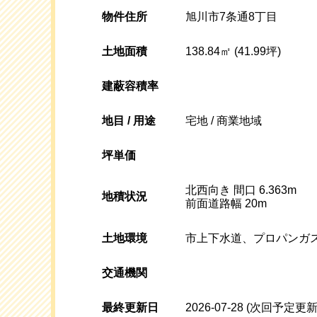
物件住所
旭川市7条通8丁目
土地面積
138.84㎡ (41.99坪)
建蔽容積率
地目 / 用途
宅地 / 商業地域
坪単価
北西向き 間口 6.363m
地積状況
前面道路幅 20m
土地環境
市上下水道、プロパンガ
交通機関
最終更新日
2026-07-28
(次回予定更新