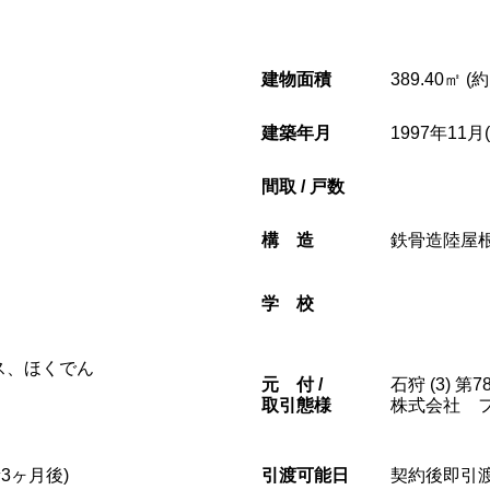
建物面積
389.40㎡ (
建築年月
1997年11月
間取 / 戸数
構造
鉄骨造陸屋
学校
ス、ほくでん
元
付 /
石狩 (3) 第7
取引態様
株式会社 
3ヶ月後)
引渡可能日
契約後即引