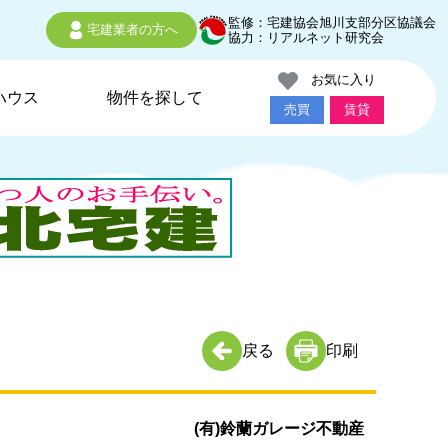
監修：宅建協会旭川支部分区協議会
宅建業者の方へ
協力：リアルネット研究会
お気に入り
ハウス
物件を探して
売買
賃貸
戻る
印刷
(有)鈴蘭ガレージ不動産