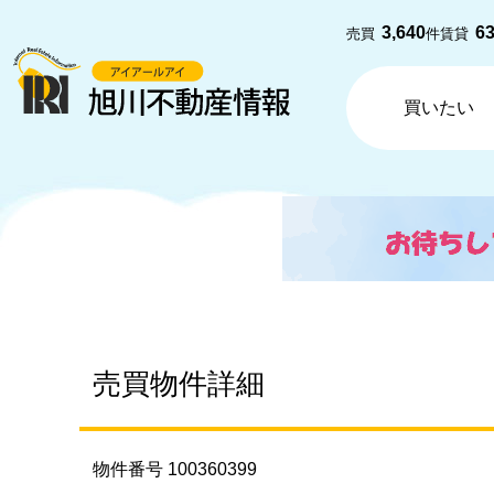
3,640
6
売買
件
賃貸
買いたい
売買物件詳細
物件番号 100360399