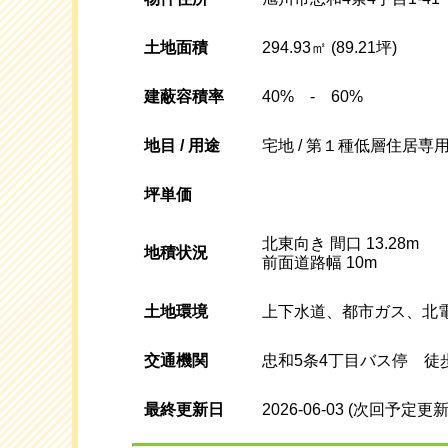
土地面積
294.93㎡ (89.21坪)
建蔽容積率
40% - 60%
地目 / 用途
宅地 / 第１種低層住居専
坪単価
北東向き 間口 13.28m
地積状況
前面道路幅 10m
土地環境
上下水道、都市ガス、北
交通機関
忠和5条4丁目バス停 徒
最終更新日
2026-06-03
(次回予定更新