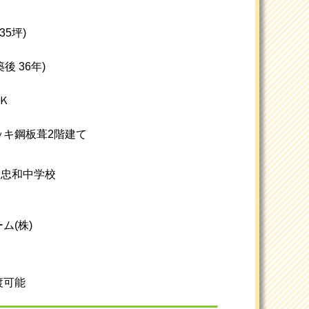
約35坪)
築後 36年)
Ｋ
ッキ鋼板葺2階建て
/ 忠和中学校
ム(株)
渡可能