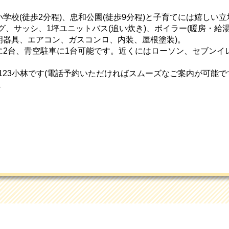
学校(徒歩2分程)、忠和公園(徒歩9分程)と子育てには嬉しい立
グ、サッシ、1坪ユニットバス(追い炊き)、ボイラー(暖房・給
明器具、エアコン、ガスコンロ、内装、屋根塗装)。
に2台、青空駐車に1台可能です。近くにはローソン、セブンイ
2-6123小林です(電話予約いただければスムーズなご案内が可能です)
a