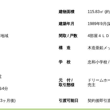
建物面積
115.83㎡ (
建築年月
1989年9月(
用地域
間取 / 戸数
4部屋４ＬＤ
構造
木造亜鉛メ
学校
忠和小学校 
電
元
付 /
ドリームホー
取引態様
売主
歩4分
3ヶ月後)
引渡可能日
契約後即引