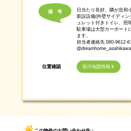
日当たり良好、隣が忠和小
備考
新設設備(外壁サイディン
ュレット付きトイレ、照
駐車場は大型カーポート
ます。
担当者連絡先 080-961
@dreamhome_asahikaw
旭川地図情報
位置確認
この物件のお問い合わせ先：