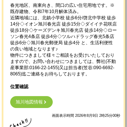
春光地区、南東向き、間口の広い住宅用地です。※
既存建物、令和7年10月解体済み。
近隣地域には、北鎮小学校 徒歩6分/啓北中学校 徒歩
14分◇イオン旭川春光店 徒歩15分◇ダイイチ花咲店
徒歩18分◇ケーズデンキ旭川春光店 徒歩14分◇ロー
ソン春光4条店 徒歩4分◇ツルハドラッグ春光5条店
徒歩6分◇旭川春光郵便局 徒歩4分 と、生活利便性
の良い地域となります♪
物件につきまして様々ご相談をお受けいたしており
ますので、お問い合わせにつきましては、弊社(不動
産事業部:0166-22-1455)又は担当者(笠谷:090-6692-
8065)迄ご連絡をお待ちしております。
位置確認
旭川地図情報
画面表示時間 2026年8月9日 2時25分00秒