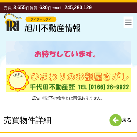
3,655
630
245,280,129
売買
件
賃貸
件
count
広告 ※以下の物件とは関係ありません。
お気に入り
売買
賃貸
売買物件詳細
戻る