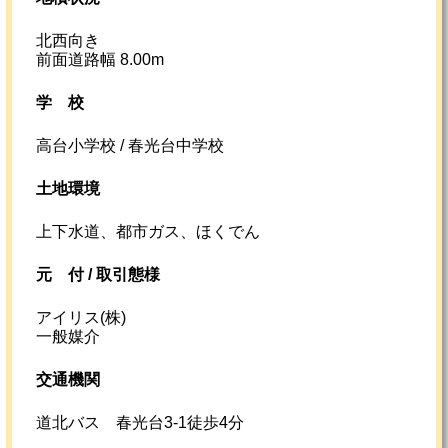
北西向き
前面道路幅 8.00m
学校
高台小学校 / 春光台中学校
土地環境
上下水道、都市ガス、ほくでん
元
付 /
取引態様
アイリス(株)
一般媒介
交通機関
道北バス 春光台3-1徒歩4分