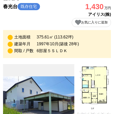
1,430
春光台
既存住宅
万円
アイリス(株)
お気に入りに追加
土地面積
375.61㎡ (113.62坪)
建築年月
1997年10月(築後 28年)
間取 / 戸数
6部屋５ＳＬＤＫ