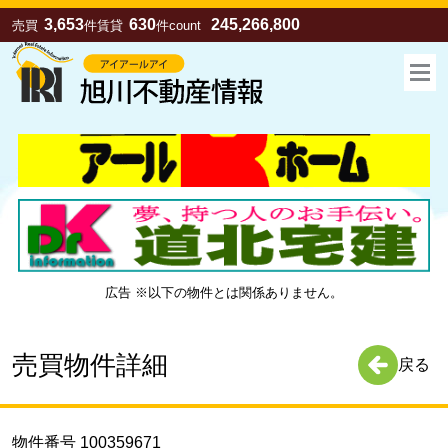
3,653
630
245,266,800
売買
件
賃貸
件
count
広告 ※以下の物件とは関係ありません。
お気に入り
売買
賃貸
売買物件詳細
戻る
物件番号 100359671