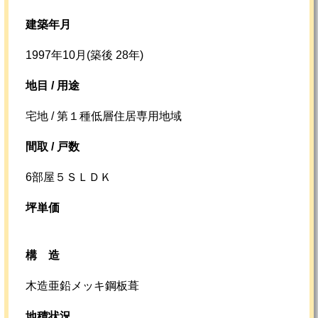
建築年月
1997年10月(築後 28年)
地目 / 用途
宅地 / 第１種低層住居専用地域
間取 / 戸数
6部屋５ＳＬＤＫ
坪単価
構造
木造亜鉛メッキ鋼板葺
地積状況