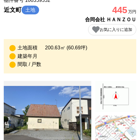
物件番号 100359552
445
近文町
土地
万円
合同会社 ＨＡＮＺＯＵ
お気に入りに追加
土地面積
200.63㎡ (60.69坪)
建築年月
間取 / 戸数