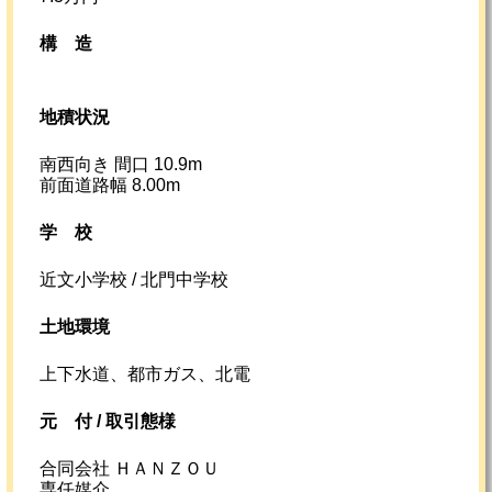
構造
地積状況
南西向き 間口 10.9m
前面道路幅 8.00m
学校
近文小学校 / 北門中学校
土地環境
上下水道、都市ガス、北電
元
付 /
取引態様
合同会社 ＨＡＮＺＯＵ
専任媒介