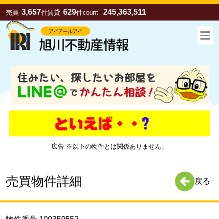
3,657
629
245,363,511
売買
件
賃貸
件
count
広告 ※以下の物件とは関係ありません。
お気に入り
売買
賃貸
売買物件詳細
戻る