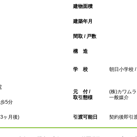
建物面積
建築年月
間取 / 戸数
構造
学校
朝日小学校 
電
元
付 /
(株)カワム
取引態様
一般媒介
歩5分
3ヶ月後)
引渡可能日
契約後即引