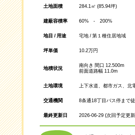
土地面積
284.1㎡ (85.94坪)
建蔽容積率
60% - 200%
地目 / 用途
宅地 / 第１種住居地域
坪単価
10.2万円
南向き 間口 12.500m
地積状況
前面道路幅 11.0m
土地環境
上下水道、都市ガス、北
交通機関
8条通18丁目バス停まで徒
最終更新日
2026-06-29
(次回予定更新