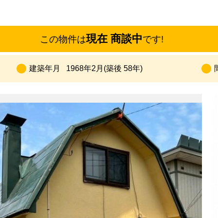
現在 商談中
この物件は
です!
建築年月
1968年2月(築後 58年)