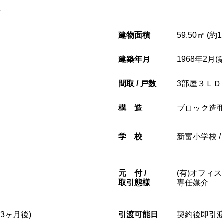
号
建物面積
59.50㎡ (約
建築年月
1968年2月(
間取 / 戸数
3部屋３ＬＤ
構造
ブロック造
学校
新富小学校 
元
付 /
(有)オフィ
取引態様
専任媒介
3ヶ月後)
引渡可能日
契約後即引