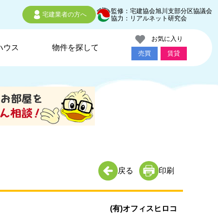
監修：宅建協会旭川支部分区協議会
宅建業者の方へ
協力：リアルネット研究会
お気に入り
ハウス
物件を探して
売買
賃貸
戻る
印刷
(有)オフィスヒロコ