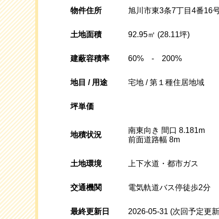
物件住所
旭川市東3条7丁目4番16
土地面積
92.95㎡ (28.11坪)
建蔽容積率
60% - 200%
地目 / 用途
宅地 / 第１種住居地域
坪単価
南東向き 間口 8.181m
地積状況
前面道路幅 8m
土地環境
上下水道・都市ガス
交通機関
電気軌道バス停徒歩2分
最終更新日
2026-05-31
(次回予定更新