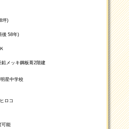
18坪)
築後 58年)
Ｋ
亜鉛メッキ鋼板葺2階建
/ 明星中学校
スヒロコ
渡可能