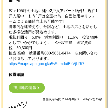
備考
広々105坪の土地に建つ2戸入アパート物件! 現在1
戸入居中 もう1戸は空室の為、自己使用やリフォ
ームによる価値向上も可能です!
将来的な建替えや、分譲など、土地の広さを活かし
た多様な活用が見込めます。
現状利回り 5.8% 満室利回り 11.6% 投資物件
としていかがでしょう。 令和7年度 固定資産
税 50,300円
担当:高嶋 携帯番号080-5831-6474 ※お問い合わ
せお待ちしております。
https://maps.app.goo.gl/x5v5umdutEkVjLRi7
位置確認
旭川地図情報
画面表示時間 2026年8月8日 20時12分49秒