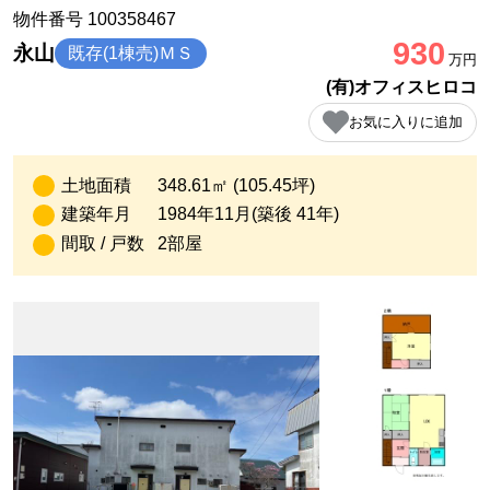
物件番号 100358467
930
永山
既存(1棟売)ＭＳ
万円
(有)オフィスヒロコ
お気に入りに追加
土地面積
348.61㎡ (105.45坪)
建築年月
1984年11月(築後 41年)
間取 / 戸数
2部屋